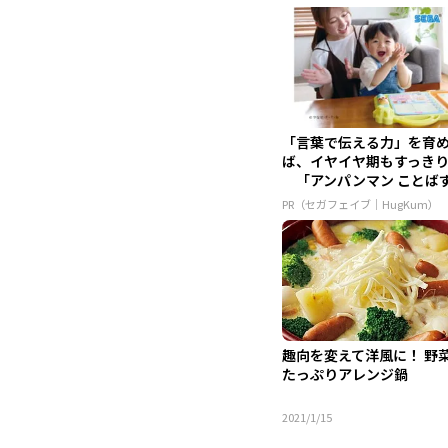
「言葉で伝える力」を育
ば、イヤイヤ期もすっき
「アンパンマン ことば
かん...
PR（セガフェイブ｜HugKum）
趣向を変えて洋風に！ 野
たっぷりアレンジ鍋
2021/1/15