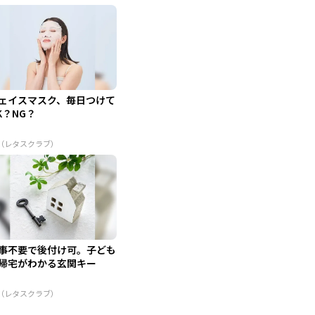
ェイスマスク、毎日つけて
K？NG？
R（レタスクラブ）
事不要で後付け可。子ども
帰宅がわかる玄関キー
R（レタスクラブ）