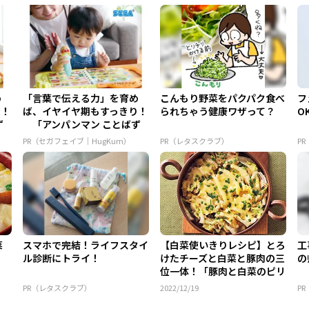
め
「言葉で伝える力」を育め
こんもり野菜をパクパク食べ
フ
り！
ば、イヤイヤ期もすっきり！
られちゃう健康ワザって？
O
ず
「アンパンマン ことばず
かん...
PR（セガフェイブ｜HugKum）
PR（レタスクラブ）
P
菜
スマホで完結！ライフスタイ
【白菜使いきりレシピ】とろ
工
ル診断にトライ！
けたチーズと白菜と豚肉の三
の
位一体！「豚肉と白菜のピリ
辛...
PR（レタスクラブ）
2022/12/19
P