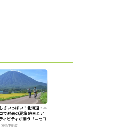
しさいっぱい！北海道・ニ
コで避暑の夏旅 絶景とア
ティビティが揃う「ニセコ
..
R（東急不動産）