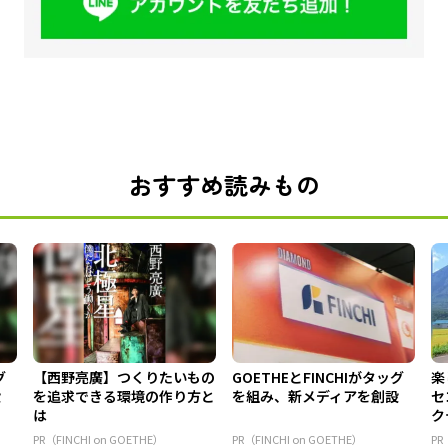
おすすめ読みもの
グ
【西野亮廣】つくりたいもの
GOETHEとFINCHIがタッグ
楽
設
を追求できる環境の作り方と
を組み、新メディアを創設
セ
は
ク
東.
PR（FINCHI on GOETHE）
PR（FINCHI on GOETHE）
P