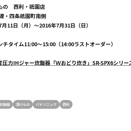
もの 西利・祇園店
の礎・四条祇園町南側
7月11日（月）～2016年7月31日（日）
タイム11:00～15:00（14:00ラストオーダー）
圧力IHジャー炊飯器「Ｗおどり炊き」SR-SPX6シリー
炊飯器
漬けもの
パナソニック
西利