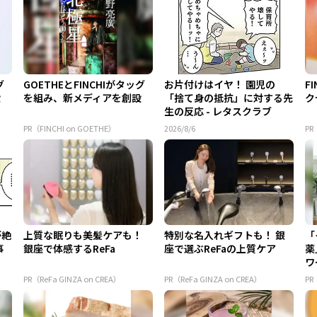
グ
GOETHEとFINCHIがタッグ
お片付けはイヤ！ 園児の
F
設
を組み、新メディアを創設
「捨て身の抵抗」に対する先
ク
生の反応 - レタスクラブ
PR（FINCHI on GOETHE）
2026/8/6
PR
が絶
上質な眠りも美髪ケアも！
特別な名入れギフトも！ 銀
「
事
銀座で体感するReFa
座で選ぶReFaの上質ケア
薬
ワ
PR（ReFa GINZA on CREA）
PR（ReFa GINZA on CREA）
PR