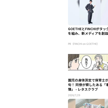
GOETHEとFINCHIがタッ
を組み、新メディアを創
PR（FINCHI on GOETHE）
園児の身体測定で保育士
句！ 同僚が察したある「
情」 - レタスクラブ
2026/7/29