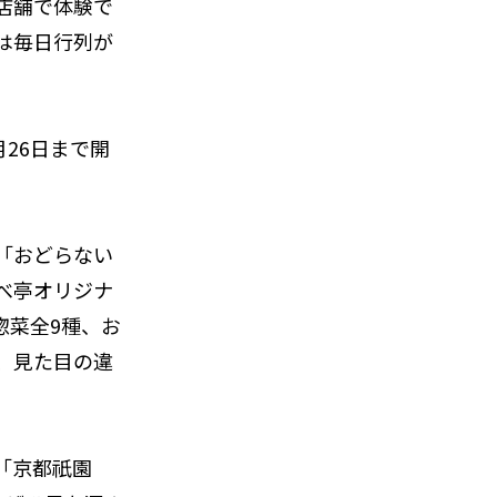
店舗で体験で
は毎日行列が
26日まで開
「おどらない
べ亭オリジナ
惣菜全9種、お
、見た目の違
「京都祇園