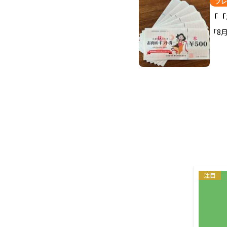
プレ
「「
「8
注目