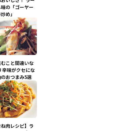
おいしさ！ ラー
し味の「ゴーヤー
辛炒め」
進むこと間違いな
リ辛味がクセにな
油のおつまみ5選
むね肉レシピ】ラ