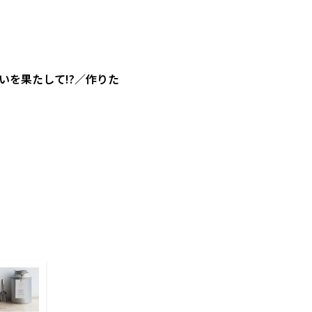
を果たして!?／作りた