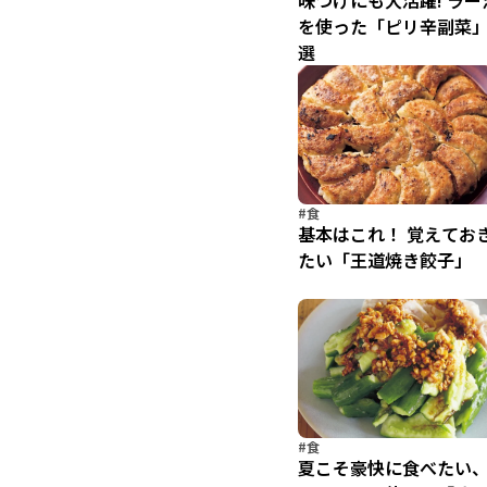
味つけにも大活躍! ラー
を使った「ピリ辛副菜」
選
#食
基本はこれ！ 覚えてお
たい「王道焼き餃子」
#食
夏こそ豪快に食べたい