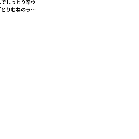
れでしっとり辛ウ
「とりむねのラー
漬け」