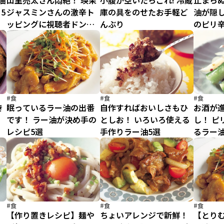
油
山里亮太さん悶絶！ 瑛茉
小腹が空いたらこれ! 冷蔵
止まらぬ
5
ジャスミンさんの激辛ト
庫の具をのせたお手軽ど
油が隠
ッピングに視聴者ドン引
んぶり
のピリ
き
#食
#食
#食
き
眠っているラー油の出番
自作すればおいしさもひ
お酒が
です！ ラー油が決め手の
としお！ いろいろ使える
し！ ピ
レシピ5選
手作りラー油5選
るラー
#食
#食
#食
、
【作り置きレシピ】麺や
ちょいアレンジで新鮮！
【とり