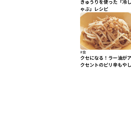
きゅうりを使った「冷
ゃぶ」レシピ
#食
クセになる！ラー油が
クセントのピリ辛もや