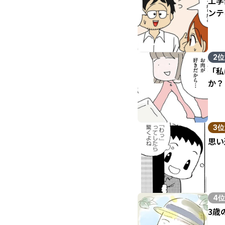
工学
ンテ
2位
「私
か？
3位
思い
4位
3歳