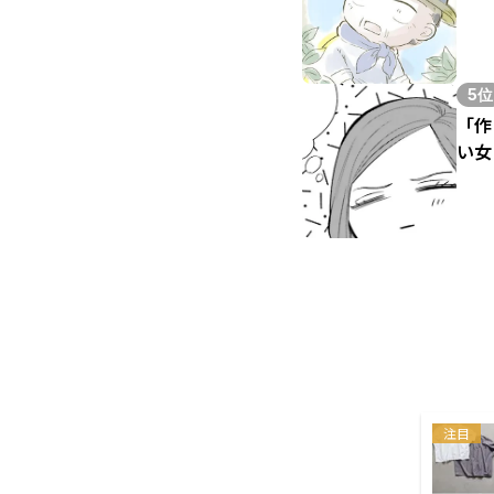
5位
「作
い女
注目