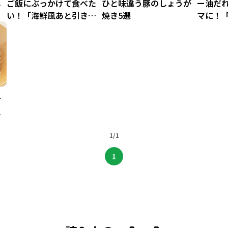
し
ご飯にぶっかけて食べた
ひと味違う豚のしょうが
ー油だ
い！「海鮮風あと引きラ
焼き5選
マに！
ー油」
油南蛮
ア
し
1/1
1