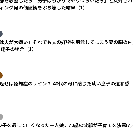
部を志望したら「男子ばっかりでやりづらいだろ」と反対され
ィング男の価値観をぶち壊した結果（1）
は夫が大嫌い」それでも夫の好物を用意してしまう妻の胸の内
 翔子の場合（1）
返せば認知症のサイン？ 40代の母に感じた幼い息子の違和感
の子を遺して亡くなった一人娘。70歳の父親が子育てを決意!?