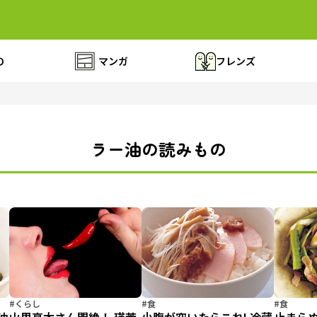
の
マンガ
フレンズ
ラー油の読みもの
#くらし
#食
#食