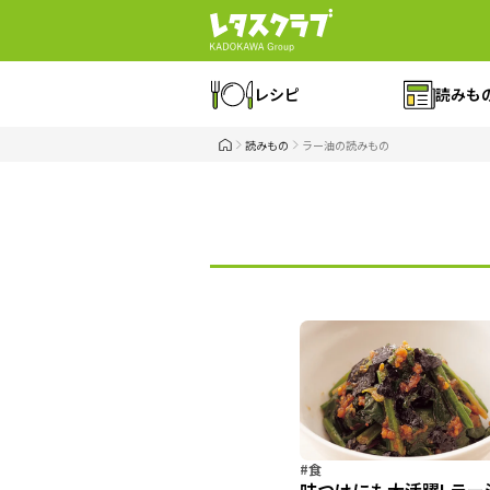
レシピ
読みも
読みもの
ラー油の読みもの
#食