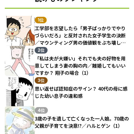
1位
工学部を志望したら「男子ばっかりでやり
づらいだろ」と反対された女子学生の決断
／マウンティング男の価値観をぶち壊した
結果（1）
2位
「私は夫が大嫌い」それでも夫の好物を用
意してしまう妻の胸の内／離婚してもいい
ですか？ 翔子の場合（1）
3位
思い返せば認知症のサイン？ 40代の母に感
じた幼い息子の違和感
4位
3歳の子を遺して亡くなった一人娘。70歳の
父親が子育てを決意!?／ハルとゲン（1）