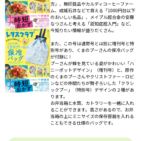
方」、無印良品やカルディコーヒーファー
ム、成城石井などで買える「1000円台以下
のおいしい名品」、メイプル超合金の安藤
なつさんと考える「認知症超入門」など、
今知りたい情報が盛りだくさん。
また、この号は通常号とは別に増刊号と特
別号があり、くまのプーさんの保冷バッグ
が付録に！
プーさんが蜂を見ている姿がかわいい「ハ
ニーポットデザイン」（増刊号）と、原作
のくまのプーさんやクリストファー・ロビ
ンなどの仲間たちが勢ぞろいした「クラシ
ックプー」（特別号）デザインの２種があ
ります。
お弁当箱と水筒、カトラリーを一緒に入れ
ることができます。高さがあるので、お弁
当箱の上にミニサイズの保存容器を入れる
こともできる仕様のバッグです。