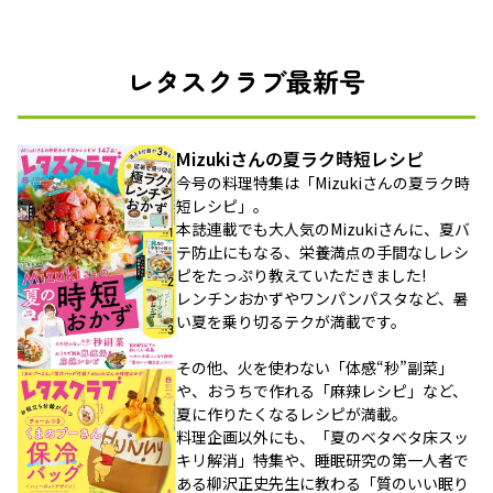
レタスクラブ最新号
Mizukiさんの夏ラク時短レシピ
今号の料理特集は「Mizukiさんの夏ラク時
短レシピ」。
本誌連載でも大人気のMizukiさんに、夏バ
テ防止にもなる、栄養満点の手間なしレシ
ピをたっぷり教えていただきました!
レンチンおかずやワンパンパスタなど、暑
い夏を乗り切るテクが満載です。
その他、火を使わない「体感“秒”副菜」
や、おうちで作れる「麻辣レシピ」など、
夏に作りたくなるレシピが満載。
料理企画以外にも、「夏のベタベタ床スッ
キリ解消」特集や、睡眠研究の第一人者で
ある柳沢正史先生に教わる「質のいい眠り