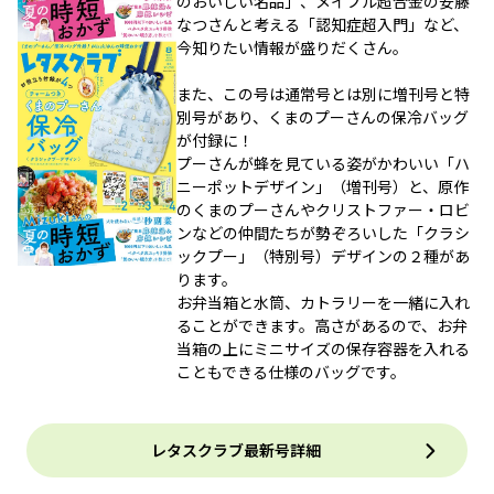
のおいしい名品」、メイプル超合金の安藤
なつさんと考える「認知症超入門」など、
今知りたい情報が盛りだくさん。
また、この号は通常号とは別に増刊号と特
別号があり、くまのプーさんの保冷バッグ
が付録に！
プーさんが蜂を見ている姿がかわいい「ハ
ニーポットデザイン」（増刊号）と、原作
のくまのプーさんやクリストファー・ロビ
ンなどの仲間たちが勢ぞろいした「クラシ
ックプー」（特別号）デザインの２種があ
ります。
お弁当箱と水筒、カトラリーを一緒に入れ
ることができます。高さがあるので、お弁
当箱の上にミニサイズの保存容器を入れる
こともできる仕様のバッグです。
レタスクラブ最新号詳細