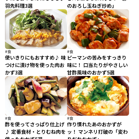
羽先料理3選
のおろし玉ねぎ炒め」
#食
#食
使いきりにもおすすめ♪ 味
ピーマンの苦みをすっきり
つけに漬け物を使った肉お
味に！ 口当たりがやさしい
かず3選
甘酢風味のおかず5選
#食
#食
酢を使ってさっぱり仕上げ
作り慣れたあのおかずが
♪ 定番食材・とりむね肉を
ッ！ マンネリ打破の「変わ