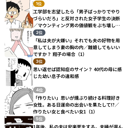
1位
工学部を志望したら「男子ばっかりでやり
づらいだろ」と反対された女子学生の決断
／マウンティング男の価値観をぶち壊した
結果（1）
2位
「私は夫が大嫌い」それでも夫の好物を用
意してしまう妻の胸の内／離婚してもいい
ですか？ 翔子の場合（1）
3位
思い返せば認知症のサイン？ 40代の母に感
じた幼い息子の違和感
4位
「作りたい」思いが燻ぶり続ける料理好き
女性。ある日運命の出会いを果たして!?／
作りたい女と食べたい女1（1）
5位
1年後、私の夫は安楽死をする。夫婦が選ん