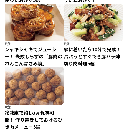
使ったおかず5選
りだねおかず」
#食
#食
シャキシャキでジューシ
家に着いたら10分で完成！
ー！ 失敗しらずの「豚肉の
パパっとすぐでき豚バラ薄
れんこんはさみ焼」
切り肉料理5選
#食
冷凍庫で約1カ月保存可
能！ 作り置きしておけるひ
き肉メニュー5選