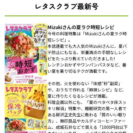
レタスクラブ最新号
Mizukiさんの夏ラク時短レシピ
今号の料理特集は「Mizukiさんの夏ラク時
短レシピ」。
本誌連載でも大人気のMizukiさんに、夏バ
テ防止にもなる、栄養満点の手間なしレシ
ピをたっぷり教えていただきました!
レンチンおかずやワンパンパスタなど、暑
い夏を乗り切るテクが満載です。
その他、火を使わない「体感“秒”副菜」
や、おうちで作れる「麻辣レシピ」など、
夏に作りたくなるレシピが満載。
料理企画以外にも、「夏のベタベタ床スッ
キリ解消」特集や、睡眠研究の第一人者で
ある柳沢正史先生に教わる「質のいい眠り
方」、無印良品やカルディコーヒーファー
ム、成城石井などで買える「1000円台以下