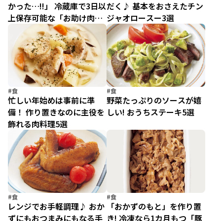
かった…!!」 冷蔵庫で3日以
だく♪ 基本をおさえたチン
上保存可能な「お助け肉ス
ジャオロースー3選
トック」
#食
#食
忙しい年始めは事前に準
野菜たっぷりのソースが嬉
備！ 作り置きなのに主役を
しい! おうちステーキ5選
飾れる肉料理5選
#食
#食
レンジでお手軽調理♪ おか
「おかずのもと」を作り置
ずにもおつまみにもなる手
き! 冷凍なら1カ月もつ「豚