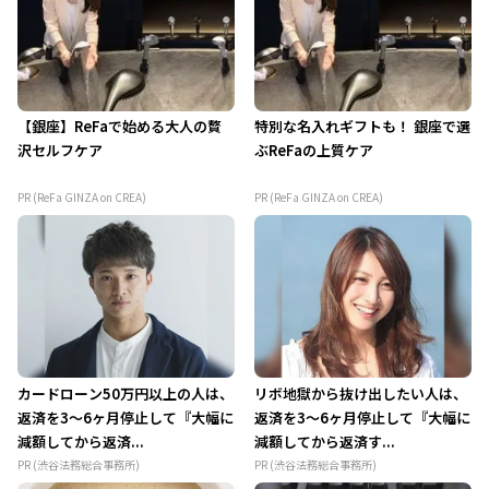
【銀座】ReFaで始める大人の贅
特別な名入れギフトも！ 銀座で選
沢セルフケア
ぶReFaの上質ケア
PR (ReFa GINZA on CREA)
PR (ReFa GINZA on CREA)
カードローン50万円以上の人は、
リボ地獄から抜け出したい人は、
返済を3～6ヶ月停止して『大幅に
返済を3～6ヶ月停止して『大幅に
減額してから返済...
減額してから返済す...
PR (渋谷法務総合事務所)
PR (渋谷法務総合事務所)