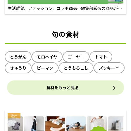
生活雑貨、ファッション、コラボ商品…編集部厳選の商品が買
えるECサイト
旬の食材
とうがん
モロヘイヤ
ゴーヤー
トマト
きゅうり
ピーマン
とうもろこし
ズッキーニ
食材をもっと見る
注目