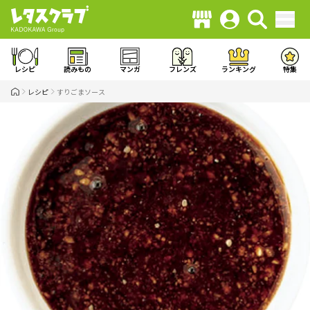
レシピ
読みもの
マンガ
フレンズ
ランキング
特集
レシピ
すりごまソース