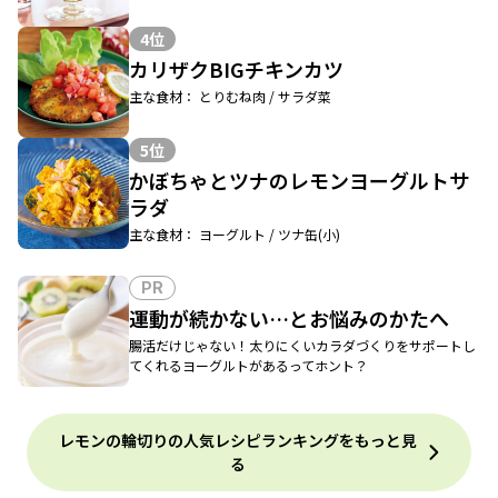
4位
カリザクBIGチキンカツ
主な食材： とりむね肉 / サラダ菜
5位
かぼちゃとツナのレモンヨーグルトサ
ラダ
主な食材： ヨーグルト / ツナ缶(小)
PR
運動が続かない…とお悩みのかたへ
腸活だけじゃない！太りにくいカラダづくりをサポートし
てくれるヨーグルトがあるってホント？
レモンの輪切りの人気レシピランキングをもっと見
る