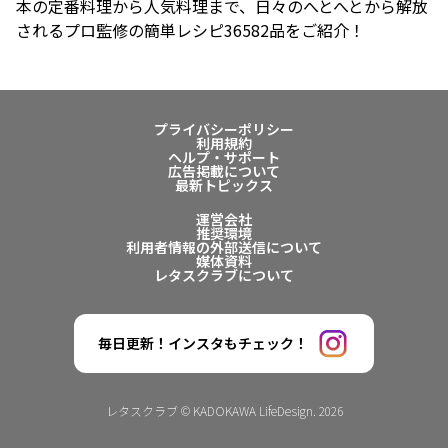
本の定番料理から人気料理まで、日々のへとへとから解放
されるプロ監修の簡単レシピ36582品をご紹介！
プライバシーポリシー
利用規約
ヘルプ・サポート
広告掲載について
最新トピックス
運営会社
推奨環境
利用者情報の外部送信について
媒体資料
レタスクラブについて
毎日更新！インスタもチェック！
レタスクラブ © KADOKAWA LifeDesign. 2026