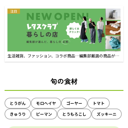
注目
生活雑貨、ファッション、コラボ商品…編集部厳選の商品が買
えるECサイト
旬の食材
とうがん
モロヘイヤ
ゴーヤー
トマト
きゅうり
ピーマン
とうもろこし
ズッキーニ