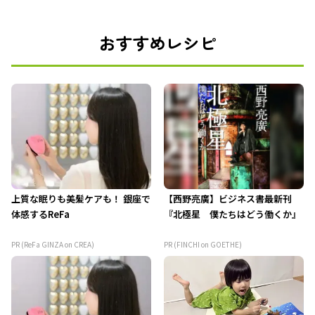
おすすめレシピ
上質な眠りも美髪ケアも！ 銀座で
【西野亮廣】ビジネス書最新刊
体感するReFa
『北極星 僕たちはどう働くか』
PR (ReFa GINZA on CREA)
PR (FINCHI on GOETHE)