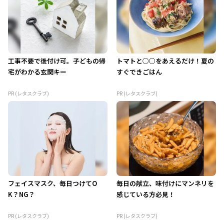
工事不要で後付け可。子どもの帰
トマトと○○をあえるだけ！夏の
宅がわかる玄関キー
すぐできごはん
PR (レタスクラブ)
PR (レタスクラブ)
フェイスマスク、毎日つけてO
毎日の献立、味付けにマンネリを
K？NG？
感じている方必見！
PR (レタスクラブ)
PR (レタスクラブ)