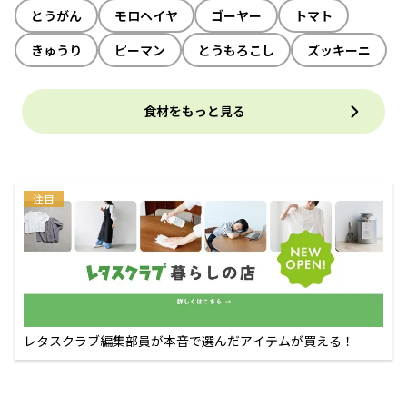
とうがん
モロヘイヤ
ゴーヤー
トマト
きゅうり
ピーマン
とうもろこし
ズッキーニ
食材をもっと見る
注目
レタスクラブ編集部員が本音で選んだアイテムが買える！