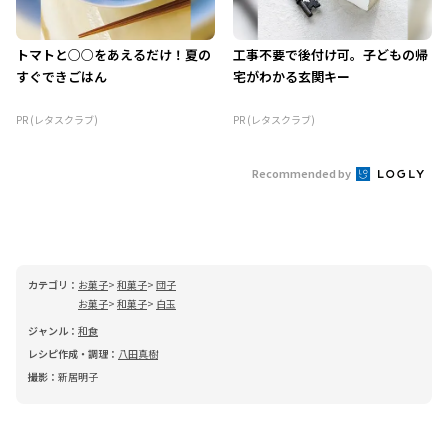
トマトと○○をあえるだけ！夏の
工事不要で後付け可。子どもの帰
すぐできごはん
宅がわかる玄関キー
PR (レタスクラブ)
PR (レタスクラブ)
Recommended by
カテゴリ：
お菓子
和菓子
団子
お菓子
和菓子
白玉
ジャンル：
和食
レシピ作成・調理：
八田真樹
撮影：
新居明子