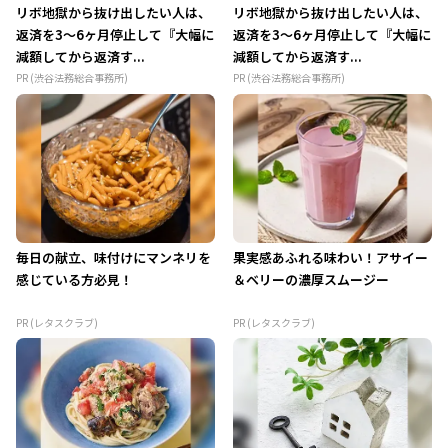
リボ地獄から抜け出したい人は、
リボ地獄から抜け出したい人は、
返済を3～6ヶ月停止して『大幅に
返済を3～6ヶ月停止して『大幅に
減額してから返済す...
減額してから返済す...
PR (渋谷法務総合事務所)
PR (渋谷法務総合事務所)
毎日の献立、味付けにマンネリを
果実感あふれる味わい！アサイー
感じている方必見！
＆ベリーの濃厚スムージー
PR (レタスクラブ)
PR (レタスクラブ)