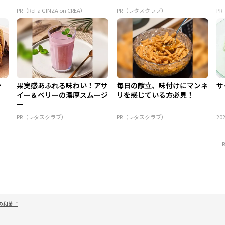
PR（ReFa GINZA on CREA）
PR（レタスクラブ）
P
ン
果実感あふれる味わい！アサ
毎日の献立、味付けにマンネ
サ
イー＆ベリーの濃厚スムージ
リを感じている方必見！
ー
PR（レタスクラブ）
PR（レタスクラブ）
202
の和菓子