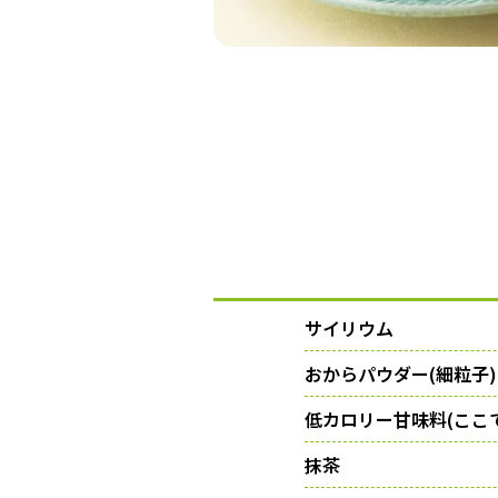
サイリウム
おからパウダー(細粒子)
低カロリー甘味料(ここ
抹茶