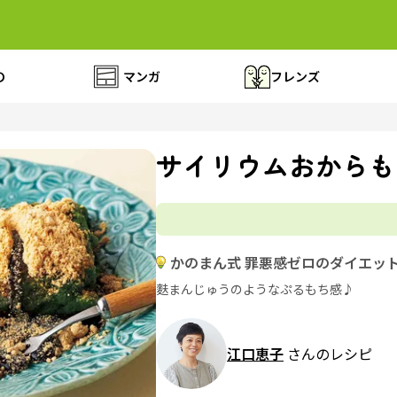
の
マンガ
フレンズ
サイリウムおからも
かのまん式 罪悪感ゼロのダイエッ
麩まんじゅうのようなぷるもち感♪
江口恵子
さんのレシピ