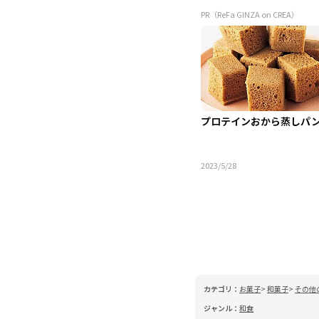
PR（ReFa GINZA on CREA）
プロテインおから蒸しパ
2023/5/28
カテゴリ：
お菓子
和菓子
その他
ジャンル：
和食