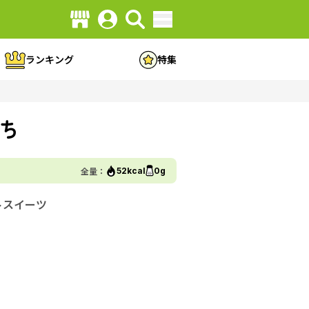
ランキング
特集
ち
全量：
52kcal
0g
トスイーツ