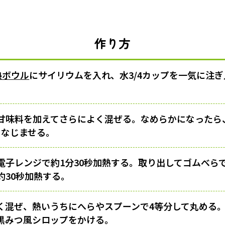
作り方
熱ボウル
にサイリウムを入れ、水3/4カップを一気に注
甘味料を加えてさらによく混ぜる。なめらかになったら
てなじませる。
電子レンジで約1分30秒加熱する。取り出してゴムべら
約30秒加熱する。
く混ぜ、熱いうちにへらやスプーンで4等分して丸める
黒みつ風シロップをかける。