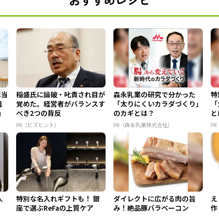
本当
稲盛氏に論破・叱責され目が
森永乳業の研究で分かった
特
組
覚めた。経営者がバランスす
「太りにくいカラダづくり」
「
」
べき2つの背反
のカギとは？
と
PR（ビズヒント）
PR（森永乳業株式会社）
P
人
特別な名入れギフトも！ 銀
ダイレクトに広がる肉の旨
え
座で選ぶReFaの上質ケア
み！絶品豚バラベーコン
作