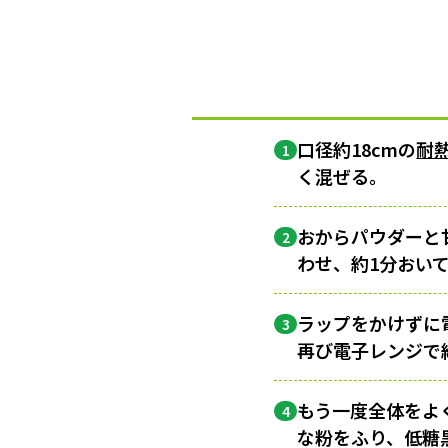
口径約18cmの
耐
1
く混ぜる。
おからパウダーと
2
わせ、約1分おい
ラップをかけずに
3
再び電子レンジで
もう一度全体をよ
4
な粉をふり、低糖