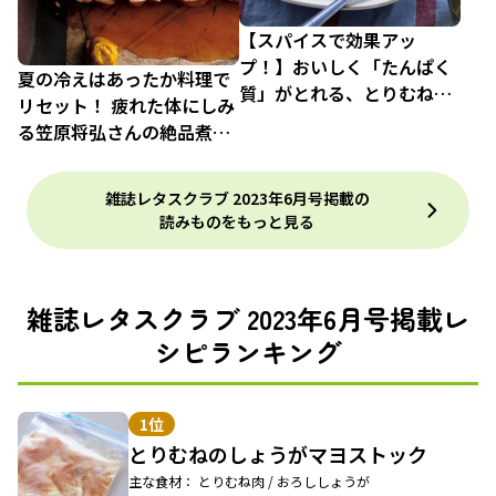
【スパイスで効果アッ
プ！】おいしく「たんぱく
夏の冷えはあったか料理で
質」がとれる、とりむね肉
リセット！ 疲れた体にしみ
のダイエットレシピ3品
る笠原将弘さんの絶品煮も
の
雑誌レタスクラブ 2023年6月号掲載の
読みものをもっと見る
雑誌レタスクラブ 2023年6月号掲載レ
シピランキング
1位
とりむねのしょうがマヨストック
主な食材： とりむね肉 / おろししょうが