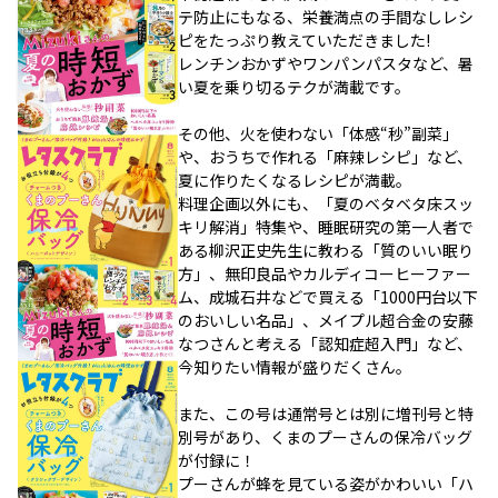
テ防止にもなる、栄養満点の手間なしレシ
ピをたっぷり教えていただきました!
レンチンおかずやワンパンパスタなど、暑
い夏を乗り切るテクが満載です。
その他、火を使わない「体感“秒”副菜」
や、おうちで作れる「麻辣レシピ」など、
夏に作りたくなるレシピが満載。
料理企画以外にも、「夏のベタベタ床スッ
キリ解消」特集や、睡眠研究の第一人者で
ある柳沢正史先生に教わる「質のいい眠り
方」、無印良品やカルディコーヒーファー
ム、成城石井などで買える「1000円台以下
のおいしい名品」、メイプル超合金の安藤
なつさんと考える「認知症超入門」など、
今知りたい情報が盛りだくさん。
また、この号は通常号とは別に増刊号と特
別号があり、くまのプーさんの保冷バッグ
が付録に！
プーさんが蜂を見ている姿がかわいい「ハ