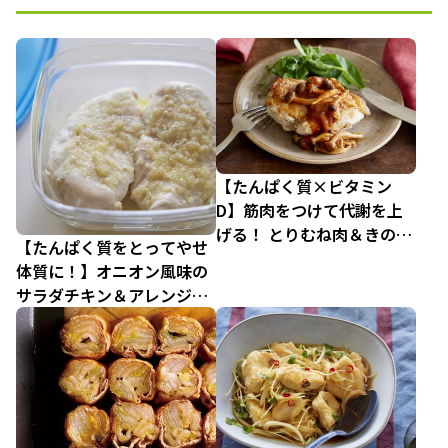
【たんぱく質×ビタミン
D】筋肉をつけて代謝を上
げる！ とりむね肉＆きのこ
【たんぱく質をとってやせ
のダイエットレシピ3品
体質に！】オニオン風味の
サラダチキン＆アレンジレ
シピ4品