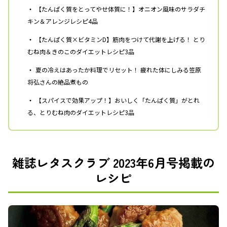
・
【たんぱく質をとってやせ体質に！】オニオン風味のサラダチ
キン＆アレンジレシピ4品
・
【たんぱく質×ビタミンD】筋肉をつけて代謝を上げる！ とり
むね肉＆きのこのダイエットレシピ3品
・
夏の冷えはあったか料理でリセット！ 疲れた体にしみる笠原
将弘さんの絶品煮もの
・
【スパイスで効果アップ！】おいしく「たんぱく質」がとれ
る、とりむね肉のダイエットレシピ3品
雑誌レタスクラブ 2023年6月号掲載の
レシピ