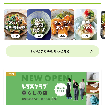
夏の
2026年
さっぱり
栄養
シ
時短
8月号掲載
おかず
そうめん
定
おかず
97品
17品
56品
10品
レシピまとめをもっと見る
注目