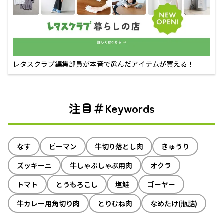
レタスクラブ編集部員が本音で選んだアイテムが買える！
注目＃Keywords
なす
ピーマン
牛切り落とし肉
きゅうり
ズッキーニ
牛しゃぶしゃぶ用肉
オクラ
トマト
とうもろこし
塩鮭
ゴーヤー
牛カレー用角切り肉
とりむね肉
なめたけ(瓶詰)