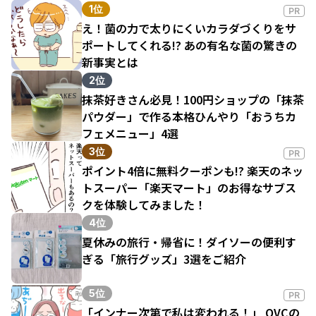
1位
PR
え！菌の力で太りにくいカラダづくりをサ
ポートしてくれる!? あの有名な菌の驚きの
新事実とは
2位
抹茶好きさん必見！100円ショップの「抹茶
パウダー」で作る本格ひんやり「おうちカ
フェメニュー」4選
3位
PR
ポイント4倍に無料クーポンも!? 楽天のネッ
トスーパー「楽天マート」のお得なサブス
クを体験してみました！
4位
夏休みの旅行・帰省に！ダイソーの便利す
ぎる「旅行グッズ」3選をご紹介
5位
PR
「インナー次第で私は変われる！」 QVCの