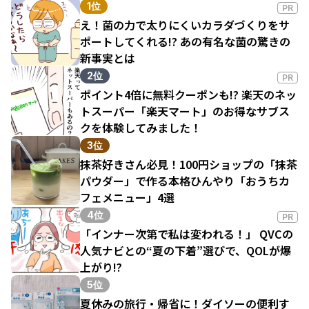
1位
PR
え！菌の力で太りにくいカラダづくりをサ
ポートしてくれる!? あの有名な菌の驚きの
新事実とは
2位
PR
ポイント4倍に無料クーポンも!? 楽天のネッ
トスーパー「楽天マート」のお得なサブス
クを体験してみました！
3位
抹茶好きさん必見！100円ショップの「抹茶
パウダー」で作る本格ひんやり「おうちカ
フェメニュー」4選
4位
PR
「インナー次第で私は変われる！」 QVCの
人気ナビとの“夏の下着”選びで、QOLが爆
上がり!?
5位
夏休みの旅行・帰省に！ダイソーの便利す