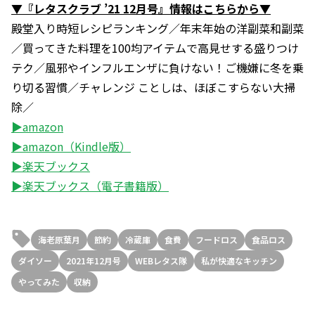
▼『レタスクラブ ’21 12月号』情報はこちらから▼
殿堂入り時短レシピランキング／年末年始の洋副菜和副菜
／買ってきた料理を100均アイテムで高見せする盛りつけ
テク／風邪やインフルエンザに負けない！ご機嫌に冬を乗
り切る習慣／チャレンジ ことしは、ほぼこすらない大掃
除／
▶amazon
▶amazon（Kindle版）
▶楽天ブックス
▶楽天ブックス（電子書籍版）
海老原葉月
節約
冷蔵庫
食費
フードロス
食品ロス
ダイソー
2021年12月号
WEBレタス隊
私が快適なキッチン
やってみた
収納