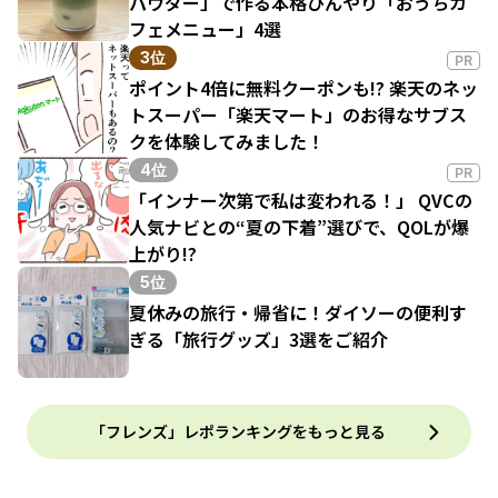
パウダー」で作る本格ひんやり「おうちカ
フェメニュー」4選
3位
PR
ポイント4倍に無料クーポンも!? 楽天のネッ
トスーパー「楽天マート」のお得なサブス
クを体験してみました！
4位
PR
「インナー次第で私は変われる！」 QVCの
人気ナビとの“夏の下着”選びで、QOLが爆
上がり!?
5位
夏休みの旅行・帰省に！ダイソーの便利す
ぎる「旅行グッズ」3選をご紹介
「フレンズ」レポランキングをもっと見る