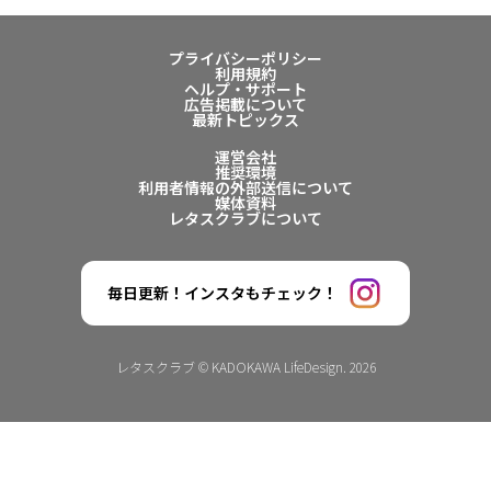
プライバシーポリシー
利用規約
ヘルプ・サポート
広告掲載について
最新トピックス
運営会社
推奨環境
利用者情報の外部送信について
媒体資料
レタスクラブについて
毎日更新！インスタもチェック！
レタスクラブ © KADOKAWA LifeDesign. 2026