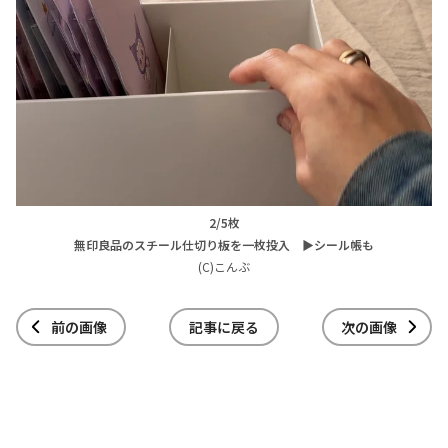
2/5枚
無印良品のスチール仕切り板を一枚投入 ▶シール帳も
(C)こんぶ
前の画像
記事に戻る
次の画像