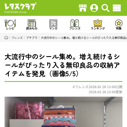
レシピ
読みもの
マンガ
フレンズ
ランキング
特集
フレンズ
プチプラ
大流行中のシール集め。増え続けるシールがぴったり入る無印良品
大流行中のシール集め。増え続けるシ
ールがぴったり入る無印良品の収納ア
イテムを発見（画像5/5）
#フレンズ
2026.03.26 13:00
公開
2026.03.26 13:00
更新