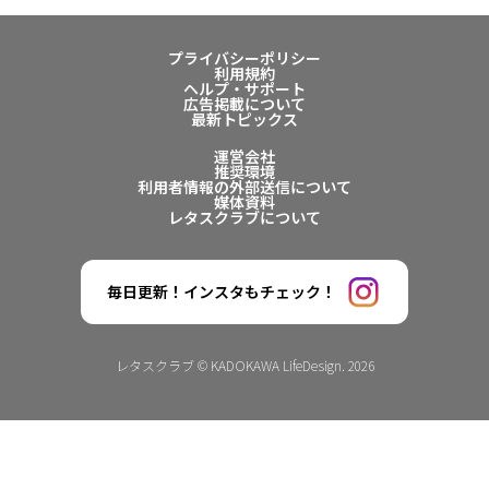
プライバシーポリシー
利用規約
ヘルプ・サポート
広告掲載について
最新トピックス
運営会社
推奨環境
利用者情報の外部送信について
媒体資料
レタスクラブについて
毎日更新！インスタもチェック！
レタスクラブ © KADOKAWA LifeDesign. 2026