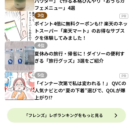
パウダー」で作る本格ひんやり「おうちカ
フェメニュー」4選
3位
PR
ポイント4倍に無料クーポンも!? 楽天のネッ
トスーパー「楽天マート」のお得なサブス
クを体験してみました！
4位
夏休みの旅行・帰省に！ダイソーの便利す
ぎる「旅行グッズ」3選をご紹介
5位
PR
「インナー次第で私は変われる！」 QVCの
人気ナビとの“夏の下着”選びで、QOLが爆
上がり!?
「フレンズ」レポランキングをもっと見る