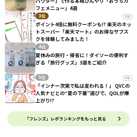
パウダー」で作る本格ひんやり「おうちカ
フェメニュー」4選
3位
PR
ポイント4倍に無料クーポンも!? 楽天のネッ
トスーパー「楽天マート」のお得なサブス
クを体験してみました！
4位
夏休みの旅行・帰省に！ダイソーの便利す
ぎる「旅行グッズ」3選をご紹介
5位
PR
「インナー次第で私は変われる！」 QVCの
人気ナビとの“夏の下着”選びで、QOLが爆
上がり!?
「フレンズ」レポランキングをもっと見る