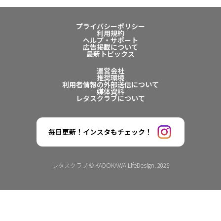
プライバシーポリシー
利用規約
ヘルプ・サポート
広告掲載について
最新トピックス
運営会社
推奨環境
利用者情報の外部送信について
媒体資料
レタスクラブについて
毎日更新！インスタもチェック！
レタスクラブ © KADOKAWA LifeDesign. 2026