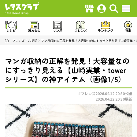
レシピ
読みもの
マンガ
フレンズ
ランキング
特集
フレンズ
お掃除
マンガ収納の正解を発見！大容量なのにすっきり見える【山崎実業・to
マンガ収納の正解を発見！大容量なの
にすっきり見える【山崎実業・tower
シリーズ】の神アイテム（画像1/5）
#フレンズ
2026.04.12 20:30
公開
2026.04.12 20:30
更新