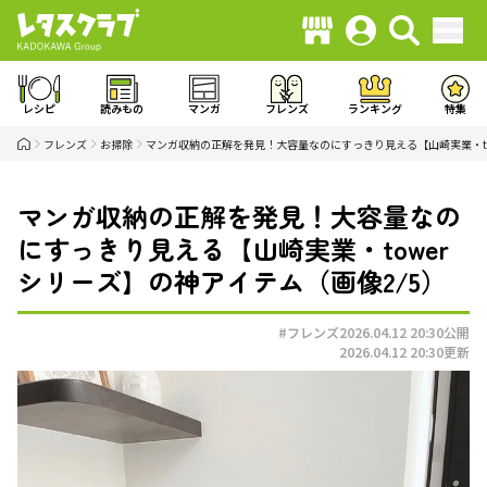
レシピ
読みもの
マンガ
フレンズ
ランキング
特集
フレンズ
お掃除
マンガ収納の正解を発見！大容量なのにすっきり見える【山崎実業・to
マンガ収納の正解を発見！大容量なの
にすっきり見える【山崎実業・tower
シリーズ】の神アイテム（画像2/5）
#フレンズ
2026.04.12 20:30
公開
2026.04.12 20:30
更新