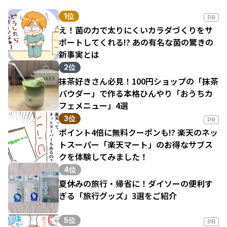
1位
PR
え！菌の力で太りにくいカラダづくりをサ
ポートしてくれる!? あの有名な菌の驚きの
新事実とは
2位
抹茶好きさん必見！100円ショップの「抹茶
パウダー」で作る本格ひんやり「おうちカ
フェメニュー」4選
3位
PR
ポイント4倍に無料クーポンも!? 楽天のネッ
トスーパー「楽天マート」のお得なサブス
クを体験してみました！
4位
夏休みの旅行・帰省に！ダイソーの便利す
ぎる「旅行グッズ」3選をご紹介
5位
PR