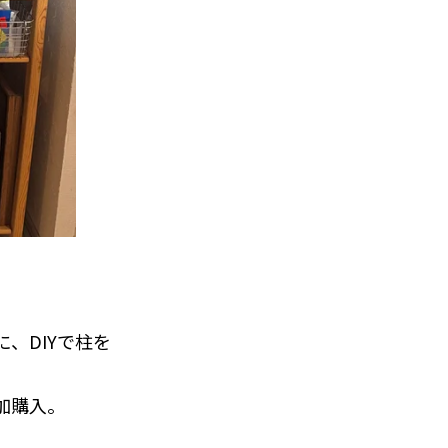
、DIYで柱を
加購入。