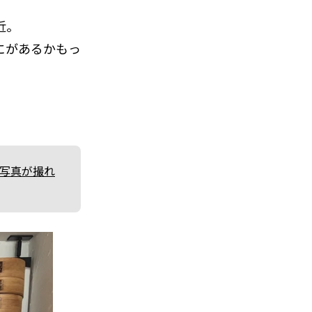
近。
にがあるかもっ
な写真が撮れ