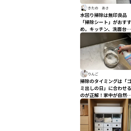
きたの あさ
水回り掃除は無印良品
「掃除シート」がおす
め。キッチン、洗面台
お風呂場も…便利すぎ
りんご
掃除のタイミングは「
ミ出しの日」に合わせ
のが正解！家中が自然
片付く曜日別ルーティ