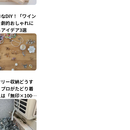
なDIY！「ワイン
を劇的おしゃれに
るアイデア3選
サリー収納どうす
。プロがたどり着
は「無印×100
最強タッグ