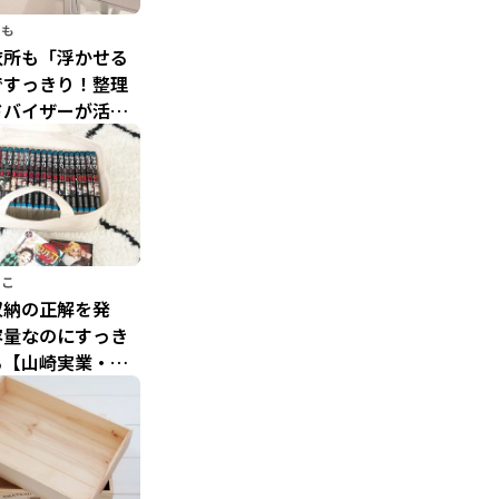
のも
衣所も「浮かせる
ですっきり！整理
ドバイザーが活用
山崎実業」の便利
るこ
収納の正解を発
容量なのにすっき
る【山崎実業・
rシリーズ】の神ア