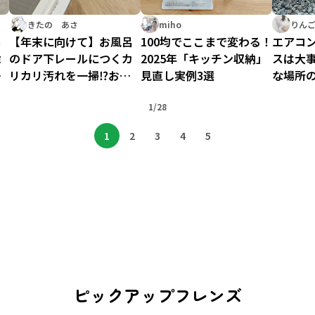
きたの あさ
miho
りん
ち
【年末に向けて】お風呂
100均でここまで変わる！
エアコ
除
のドア下レールにつくカ
2025年「キッチン収納」
スは大
が
リカリ汚れを一掃⁉お掃
見直し実例3選
な場所
除手順を紹介します
1/28
1
2
3
4
5
ピックアップフレンズ