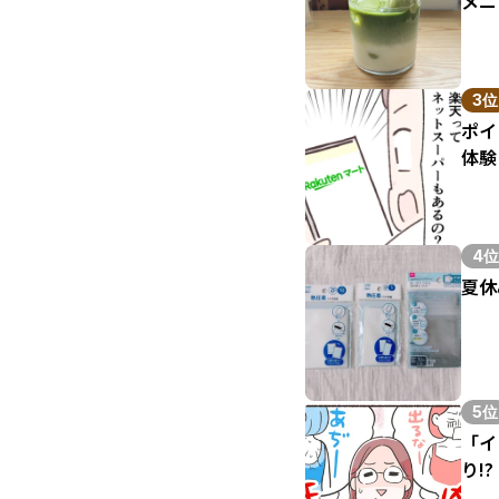
メニ
3位
ポイ
体験
4位
夏休
5位
「イ
り!?