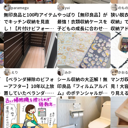
paramegu
yui
のも
無印良品と100均アイテム
やっぱり【無印良品】が
狭い脱
す
でキッチン収納を見直
最強！衣類収納ケースを
収納」
、
し！【片付けビフォーア
子どもの成長に合わせて
収納ア
！
フター】
使い回すコツ
する「
グッズ
えり
みか
かお
ゴ
【ベランダ掃除のビフォ
シール収納の大正解！無
マンガ
る
ーアフター】10年以上放
印良品「フィルムアルバ
見！大
に
置していたベランダ…水
ム」のポテンシャルが高
り見え
ン
栓がなくてもお掃除でき
すぎる
towe
ました！
イテム