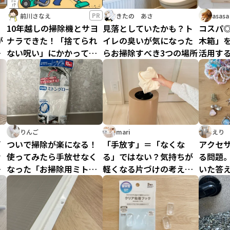
PR
前川さなえ
きたの あさ
asasa
」
10年越しの掃除機とサヨ
見落としていたかも？ト
コスパ◎
が
ナラできた！「捨てられ
イレの臭いが気になった
木箱」
に
ない呪い」にかかってい
らお掃除すべき3つの場所
活用す
た私が玄関から一歩も出
ずに断捨離成功！
りんご
mari
えり
面
ついで掃除が楽になる！
「手放す」＝「なくな
アクセ
け
使ってみたら手放せなく
る」ではない？気持ちが
る問題
神
なった「お掃除用ミトン
軽くなる片づけの考え方
いた答え
グローブ」
を整理収納アドバイザー
均」の
が伝授