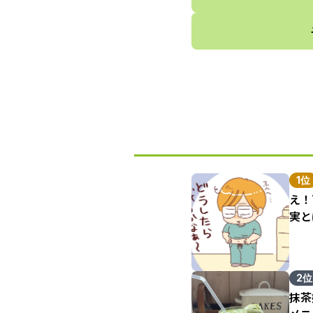
1位
え！
実と
2位
抹茶