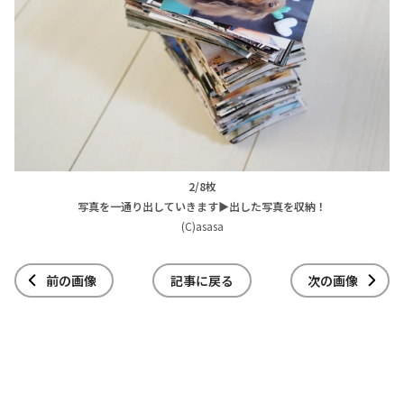
2/8枚
写真を一通り出していきます▶出した写真を収納！
(C)asasa
前の画像
記事に戻る
次の画像