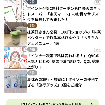
2位
PR
ポイント4倍に無料クーポンも!? 楽天のネッ
トスーパー「楽天マート」のお得なサブス
クを体験してみました！
3位
抹茶好きさん必見！100円ショップの「抹茶
パウダー」で作る本格ひんやり「おうちカ
フェメニュー」4選
4位
PR
「インナー次第で私は変われる！」 QVCの
人気ナビとの“夏の下着”選びで、QOLが爆
上がり!?
5位
夏休みの旅行・帰省に！ダイソーの便利す
ぎる「旅行グッズ」3選をご紹介
「フレンズ」レポランキングをもっと見る