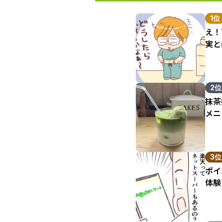
1位
え！
実と
2位
抹茶
メニ
3位
ポイ
体験