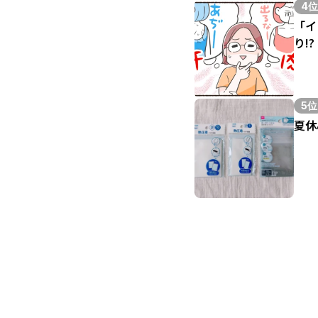
4位
「イ
り!?
5位
夏休