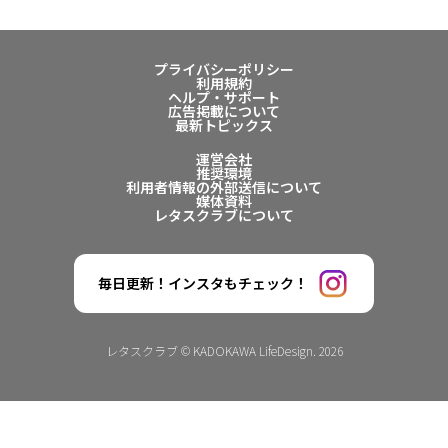
プライバシーポリシー
利用規約
ヘルプ・サポート
広告掲載について
最新トピックス
運営会社
推奨環境
利用者情報の外部送信について
媒体資料
レタスクラブについて
毎日更新！インスタもチェック！
レタスクラブ © KADOKAWA LifeDesign. 2026