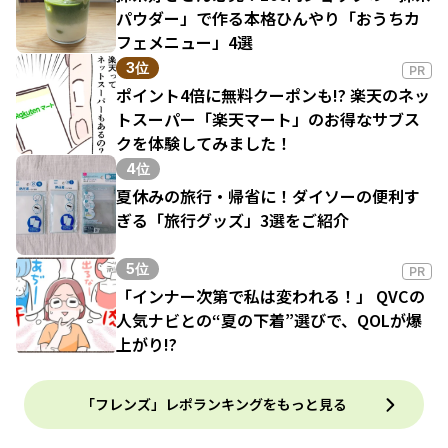
パウダー」で作る本格ひんやり「おうちカ
フェメニュー」4選
3位
PR
ポイント4倍に無料クーポンも!? 楽天のネッ
トスーパー「楽天マート」のお得なサブス
クを体験してみました！
4位
夏休みの旅行・帰省に！ダイソーの便利す
ぎる「旅行グッズ」3選をご紹介
5位
PR
「インナー次第で私は変われる！」 QVCの
人気ナビとの“夏の下着”選びで、QOLが爆
上がり!?
「フレンズ」レポランキングをもっと見る