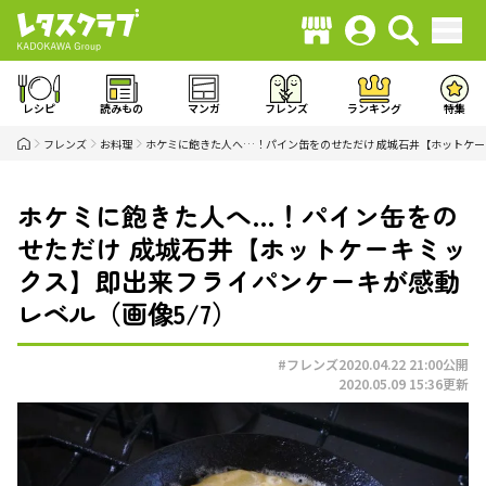
レシピ
読みもの
マンガ
フレンズ
ランキング
特集
フレンズ
お料理
ホケミに飽きた人へ…！パイン缶をのせただけ 成城石井【ホットケ
ホケミに飽きた人へ…！パイン缶をの
せただけ 成城石井【ホットケーキミッ
クス】即出来フライパンケーキが感動
レベル（画像5/7）
#フレンズ
2020.04.22 21:00
公開
2020.05.09 15:36
更新