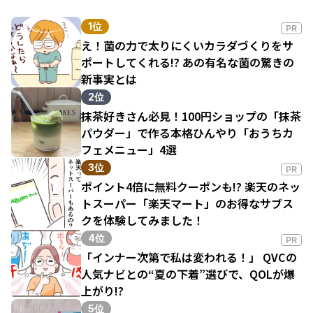
1位
PR
え！菌の力で太りにくいカラダづくりをサ
ポートしてくれる!? あの有名な菌の驚きの
新事実とは
2位
抹茶好きさん必見！100円ショップの「抹茶
パウダー」で作る本格ひんやり「おうちカ
フェメニュー」4選
3位
PR
ポイント4倍に無料クーポンも!? 楽天のネッ
トスーパー「楽天マート」のお得なサブス
クを体験してみました！
4位
PR
「インナー次第で私は変われる！」 QVCの
人気ナビとの“夏の下着”選びで、QOLが爆
上がり!?
5位