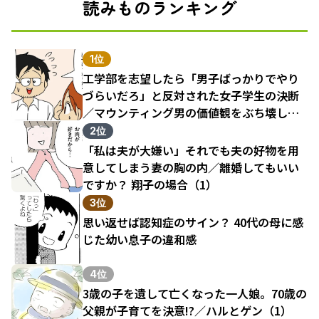
読みものランキング
1位
工学部を志望したら「男子ばっかりでやり
づらいだろ」と反対された女子学生の決断
／マウンティング男の価値観をぶち壊した
結果（1）
2位
「私は夫が大嫌い」それでも夫の好物を用
意してしまう妻の胸の内／離婚してもいい
ですか？ 翔子の場合（1）
3位
思い返せば認知症のサイン？ 40代の母に感
じた幼い息子の違和感
4位
3歳の子を遺して亡くなった一人娘。70歳の
父親が子育てを決意!?／ハルとゲン（1）