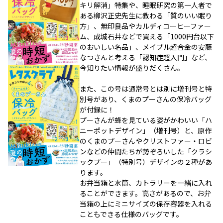
キリ解消」特集や、睡眠研究の第一人者で
ある柳沢正史先生に教わる「質のいい眠り
方」、無印良品やカルディコーヒーファー
ム、成城石井などで買える「1000円台以下
のおいしい名品」、メイプル超合金の安藤
なつさんと考える「認知症超入門」など、
今知りたい情報が盛りだくさん。
また、この号は通常号とは別に増刊号と特
別号があり、くまのプーさんの保冷バッグ
が付録に！
プーさんが蜂を見ている姿がかわいい「ハ
ニーポットデザイン」（増刊号）と、原作
のくまのプーさんやクリストファー・ロビ
ンなどの仲間たちが勢ぞろいした「クラシ
ックプー」（特別号）デザインの２種があ
ります。
お弁当箱と水筒、カトラリーを一緒に入れ
ることができます。高さがあるので、お弁
当箱の上にミニサイズの保存容器を入れる
こともできる仕様のバッグです。