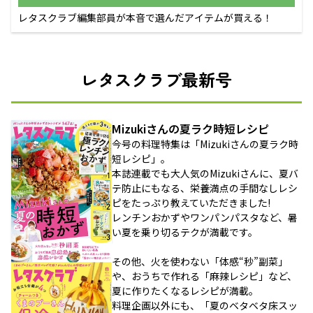
レタスクラブ編集部員が本音で選んだアイテムが買える！
レタスクラブ最新号
Mizukiさんの夏ラク時短レシピ
今号の料理特集は「Mizukiさんの夏ラク時
短レシピ」。
本誌連載でも大人気のMizukiさんに、夏バ
テ防止にもなる、栄養満点の手間なしレシ
ピをたっぷり教えていただきました!
レンチンおかずやワンパンパスタなど、暑
い夏を乗り切るテクが満載です。
その他、火を使わない「体感“秒”副菜」
や、おうちで作れる「麻辣レシピ」など、
夏に作りたくなるレシピが満載。
料理企画以外にも、「夏のベタベタ床スッ