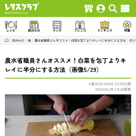
レシピ
読みもの
マンガ
フレンズ
ランキング
特集
読みもの
食
農水省職員さんオススメ！白菜を包丁よりキレイに半分にする方法
農水
農水省職員さんオススメ！白菜を包丁よりキ
レイに半分にする方法（画像5/29）
#食
2023.04.03 13:00
公開
2024.03.06 14:26
更新