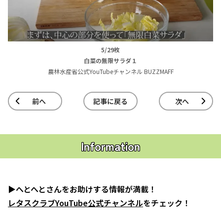
5/29枚
白菜の無限サラダ１
農林水産省公式YouTubeチャンネル BUZZMAFF
前へ
記事に戻る
次へ
Information
▶へとへとさんをお助けする情報が満載！
レタスクラブYouTube公式チャンネル
をチェック！