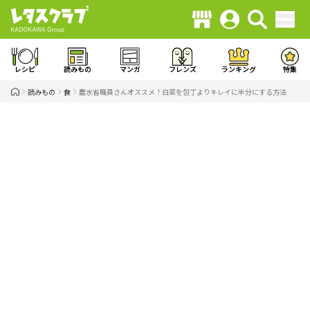
レシピ
読みもの
マンガ
フレンズ
ランキング
特集
読みもの
食
農水省職員さんオススメ！白菜を包丁よりキレイに半分にする方法