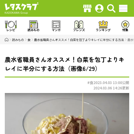
レシピ
読みもの
マンガ
フレンズ
ランキング
特集
読みもの
食
農水省職員さんオススメ！白菜を包丁よりキレイに半分にする方法
農水
農水省職員さんオススメ！白菜を包丁よりキ
レイに半分にする方法（画像6/29）
#食
2023.04.03 13:00
公開
2024.03.06 14:26
更新