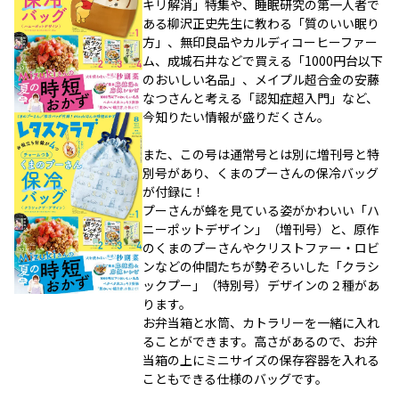
キリ解消」特集や、睡眠研究の第一人者で
ある柳沢正史先生に教わる「質のいい眠り
方」、無印良品やカルディコーヒーファー
ム、成城石井などで買える「1000円台以下
のおいしい名品」、メイプル超合金の安藤
なつさんと考える「認知症超入門」など、
今知りたい情報が盛りだくさん。
また、この号は通常号とは別に増刊号と特
別号があり、くまのプーさんの保冷バッグ
が付録に！
プーさんが蜂を見ている姿がかわいい「ハ
ニーポットデザイン」（増刊号）と、原作
のくまのプーさんやクリストファー・ロビ
ンなどの仲間たちが勢ぞろいした「クラシ
ックプー」（特別号）デザインの２種があ
ります。
お弁当箱と水筒、カトラリーを一緒に入れ
ることができます。高さがあるので、お弁
当箱の上にミニサイズの保存容器を入れる
こともできる仕様のバッグです。