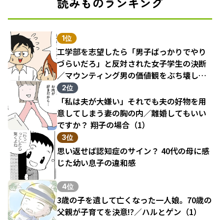
読みものランキング
1位
工学部を志望したら「男子ばっかりでやり
づらいだろ」と反対された女子学生の決断
／マウンティング男の価値観をぶち壊した
結果（1）
2位
「私は夫が大嫌い」それでも夫の好物を用
意してしまう妻の胸の内／離婚してもいい
ですか？ 翔子の場合（1）
3位
思い返せば認知症のサイン？ 40代の母に感
じた幼い息子の違和感
4位
3歳の子を遺して亡くなった一人娘。70歳の
父親が子育てを決意!?／ハルとゲン（1）