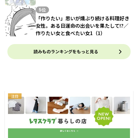
5位
「作りたい」思いが燻ぶり続ける料理好き
女性。ある日運命の出会いを果たして!?／
作りたい女と食べたい女1（1）
読みものランキングをもっと見る
注目