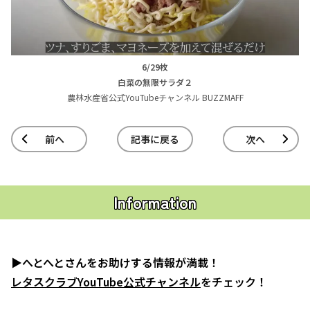
6/29枚
白菜の無限サラダ２
農林水産省公式YouTubeチャンネル BUZZMAFF
前へ
記事に戻る
次へ
Information
▶へとへとさんをお助けする情報が満載！
レタスクラブYouTube公式チャンネル
をチェック！