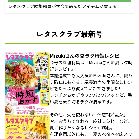
レタスクラブ編集部員が本音で選んだアイテムが買える！
レタスクラブ最新号
Mizukiさんの夏ラク時短レシピ
今号の料理特集は「Mizukiさんの夏ラク時
短レシピ」。
本誌連載でも大人気のMizukiさんに、夏バ
テ防止にもなる、栄養満点の手間なしレシ
ピをたっぷり教えていただきました!
レンチンおかずやワンパンパスタなど、暑
い夏を乗り切るテクが満載です。
その他、火を使わない「体感“秒”副菜」
や、おうちで作れる「麻辣レシピ」など、
夏に作りたくなるレシピが満載。
料理企画以外にも、「夏のベタベタ床スッ