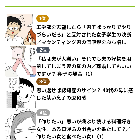
1位
工学部を志望したら「男子ばっかりでやり
づらいだろ」と反対された女子学生の決断
／マウンティング男の価値観をぶち壊した
結果（1）
2位
「私は夫が大嫌い」それでも夫の好物を用
意してしまう妻の胸の内／離婚してもいい
ですか？ 翔子の場合（1）
3位
思い返せば認知症のサイン？ 40代の母に感
じた幼い息子の違和感
4位
「作りたい」思いが燻ぶり続ける料理好き
女性。ある日運命の出会いを果たして!?／
作りたい女と食べたい女1（1）