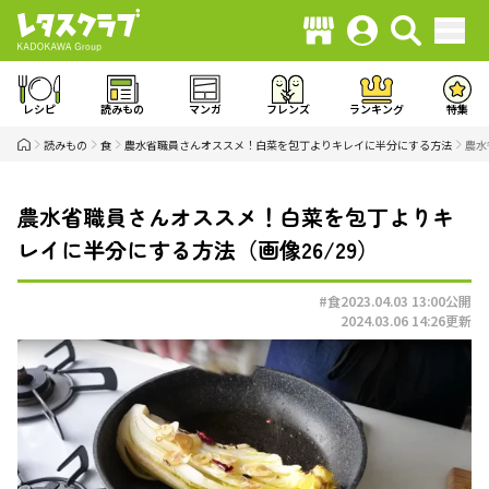
レシピ
読みもの
マンガ
フレンズ
ランキング
特集
読みもの
食
農水省職員さんオススメ！白菜を包丁よりキレイに半分にする方法
農水
農水省職員さんオススメ！白菜を包丁よりキ
レイに半分にする方法（画像26/29）
#食
2023.04.03 13:00
公開
2024.03.06 14:26
更新