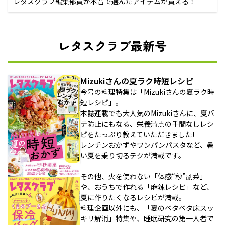
レタスクラブ編集部員が本音で選んだアイテムが買える！
レタスクラブ最新号
Mizukiさんの夏ラク時短レシピ
今号の料理特集は「Mizukiさんの夏ラク時
短レシピ」。
本誌連載でも大人気のMizukiさんに、夏バ
テ防止にもなる、栄養満点の手間なしレシ
ピをたっぷり教えていただきました!
レンチンおかずやワンパンパスタなど、暑
い夏を乗り切るテクが満載です。
その他、火を使わない「体感“秒”副菜」
や、おうちで作れる「麻辣レシピ」など、
夏に作りたくなるレシピが満載。
料理企画以外にも、「夏のベタベタ床スッ
キリ解消」特集や、睡眠研究の第一人者で