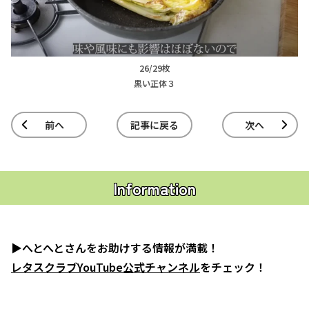
26/29枚
黒い正体３
前へ
記事に戻る
次へ
Information
▶へとへとさんをお助けする情報が満載！
レタスクラブYouTube公式チャンネル
をチェック！