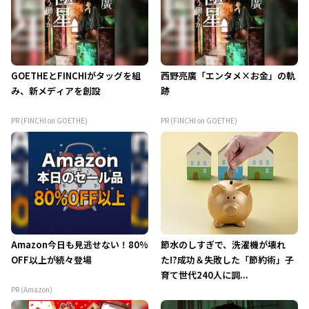
GOETHEとFINCHIがタッグを組
西野亮廣「エンタメ×お金」の軌
み、新メディアを創設
跡
PR (FINCHI on GOETHE)
PR (FINCHI on GOETHE)
Amazon今日も見逃せない！80%
節水のしすぎで、洗濯機が壊れ
OFF以上が続々登場
た!?成功＆失敗した「節約術」子
育て世代240人に調...
PR (Amazon)