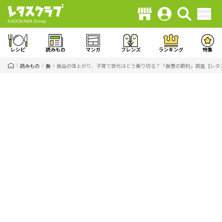
レシピ
読みもの
マンガ
フレンズ
ランキング
特集
読みもの
食
食品の値上がり、子育て世代はどう乗り切る？「食費の節約」調査【レタス