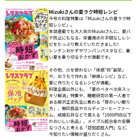
Mizukiさんの夏ラク時短レシピ
今号の料理特集は「Mizukiさんの夏ラク時
短レシピ」。
本誌連載でも大人気のMizukiさんに、夏バ
テ防止にもなる、栄養満点の手間なしレシ
ピをたっぷり教えていただきました!
レンチンおかずやワンパンパスタなど、暑
い夏を乗り切るテクが満載です。
その他、火を使わない「体感“秒”副菜」
や、おうちで作れる「麻辣レシピ」など、
夏に作りたくなるレシピが満載。
料理企画以外にも、「夏のベタベタ床スッ
キリ解消」特集や、睡眠研究の第一人者で
ある柳沢正史先生に教わる「質のいい眠り
方」、無印良品やカルディコーヒーファー
ム、成城石井などで買える「1000円台以下
のおいしい名品」、メイプル超合金の安藤
なつさんと考える「認知症超入門」など、
今知りたい情報が盛りだくさん。