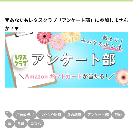
▼あなたもレタスクラブ「アンケート部」に参加しません
か？▼
ご自愛ラボ
もやもや総研
食の調査
アンケート部
節約
食
食費
コスパ