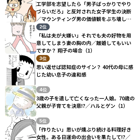
工学部を志望したら「男子ばっかりでやり
づらいだろ」と反対された女子学生の決断
／マウンティング男の価値観をぶち壊した
結果（1）
2位
「私は夫が大嫌い」それでも夫の好物を用
意してしまう妻の胸の内／離婚してもいい
ですか？ 翔子の場合（1）
3位
思い返せば認知症のサイン？ 40代の母に感
じた幼い息子の違和感
4位
3歳の子を遺して亡くなった一人娘。70歳の
父親が子育てを決意!?／ハルとゲン（1）
5位
「作りたい」思いが燻ぶり続ける料理好き
女性。ある日運命の出会いを果たして!?／