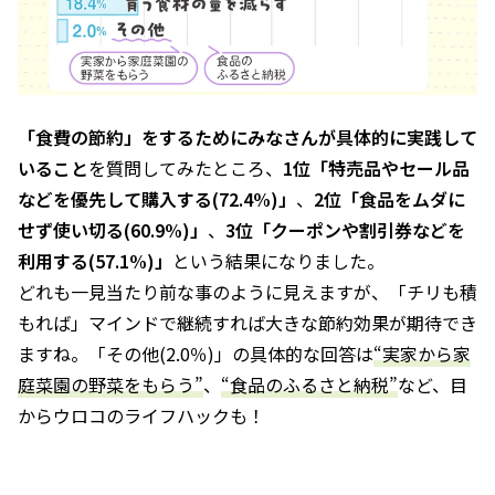
「食費の節約」をするためにみなさんが具体的に実践して
いること
を質問してみたところ、
1位「特売品やセール品
などを優先して購入する(72.4%)」
、
2位「食品をムダに
せず使い切る(60.9%)」
、
3位「クーポンや割引券などを
利用する(57.1%)」
という結果になりました。
どれも一見当たり前な事のように見えますが、「チリも積
もれば」マインドで継続すれば大きな節約効果が期待でき
ますね。「その他(2.0％)」の具体的な回答は
“実家から家
庭菜園の野菜をもらう”
、
“食品のふるさと納税”
など、目
からウロコのライフハックも！