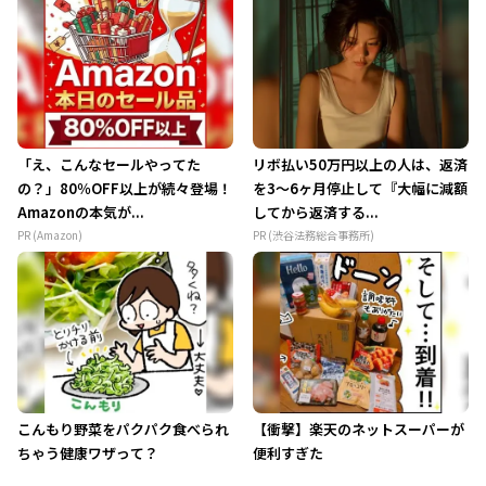
「え、こんなセールやってた
リボ払い50万円以上の人は、返済
の？」80％OFF以上が続々登場！
を3～6ヶ月停止して『大幅に減額
Amazonの本気が...
してから返済する...
PR (Amazon)
PR (渋谷法務総合事務所)
こんもり野菜をパクパク食べられ
【衝撃】楽天のネットスーパーが
ちゃう健康ワザって？
便利すぎた