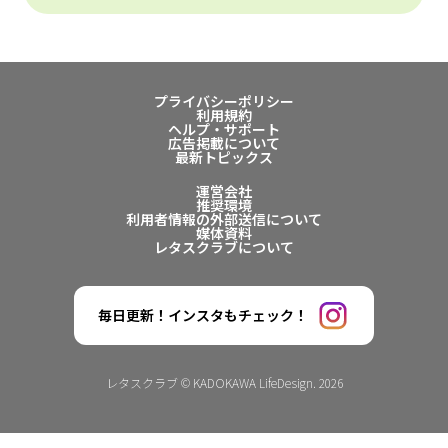
プライバシーポリシー
利用規約
ヘルプ・サポート
広告掲載について
最新トピックス
運営会社
推奨環境
利用者情報の外部送信について
媒体資料
レタスクラブについて
毎日更新！インスタもチェック！
レタスクラブ © KADOKAWA LifeDesign. 2026