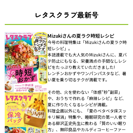
レタスクラブ最新号
Mizukiさんの夏ラク時短レシピ
今号の料理特集は「Mizukiさんの夏ラク時
短レシピ」。
本誌連載でも大人気のMizukiさんに、夏バ
テ防止にもなる、栄養満点の手間なしレシ
ピをたっぷり教えていただきました!
レンチンおかずやワンパンパスタなど、暑
い夏を乗り切るテクが満載です。
その他、火を使わない「体感“秒”副菜」
や、おうちで作れる「麻辣レシピ」など、
夏に作りたくなるレシピが満載。
料理企画以外にも、「夏のベタベタ床スッ
キリ解消」特集や、睡眠研究の第一人者で
ある柳沢正史先生に教わる「質のいい眠り
方」、無印良品やカルディコーヒーファー