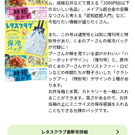
ム、成城石井などで買える「1000円台以下
のおいしい名品」、メイプル超合金の安藤
なつさんと考える「認知症超入門」など、
今知りたい情報が盛りだくさん。
また、この号は通常号とは別に増刊号と特
別号があり、くまのプーさんの保冷バッグ
が付録に！
プーさんが蜂を見ている姿がかわいい「ハ
ニーポットデザイン」（増刊号）と、原作
のくまのプーさんやクリストファー・ロビ
ンなどの仲間たちが勢ぞろいした「クラシ
ックプー」（特別号）デザインの２種があ
ります。
お弁当箱と水筒、カトラリーを一緒に入れ
ることができます。高さがあるので、お弁
当箱の上にミニサイズの保存容器を入れる
こともできる仕様のバッグです。
レタスクラブ最新号詳細