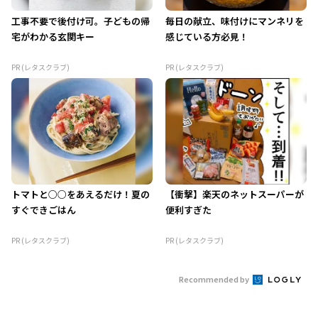
工事不要で後付け可。子どもの帰
毎日の献立、味付けにマンネリを
宅がわかる玄関キー
感じている方必見！
PR (レタスクラブ)
PR (レタスクラブ)
トマトと○○をあえるだけ！夏の
【衝撃】楽天のネットスーパーが
すぐできごはん
便利すぎた
PR (レタスクラブ)
PR (レタスクラブ)
Recommended by