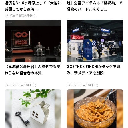
返済を3～6ヶ月停止して『大幅に
践】浴室アイテムは「壁収納」で
減額してから返済...
掃除のハードルをぐっ...
PR (渋谷法務総合事務所)
【見城徹×藤田晋】AI時代でも変
GOETHEとFINCHIがタッグを組
わらない経営者の本質
み、新メディアを創設
PR (FINCHI on GOETHE)
PR (FINCHI on GOETHE)