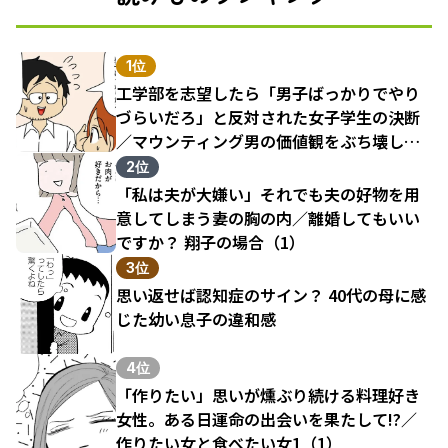
1位
工学部を志望したら「男子ばっかりでやり
づらいだろ」と反対された女子学生の決断
／マウンティング男の価値観をぶち壊した
結果（1）
2位
「私は夫が大嫌い」それでも夫の好物を用
意してしまう妻の胸の内／離婚してもいい
ですか？ 翔子の場合（1）
3位
思い返せば認知症のサイン？ 40代の母に感
じた幼い息子の違和感
4位
「作りたい」思いが燻ぶり続ける料理好き
女性。ある日運命の出会いを果たして!?／
作りたい女と食べたい女1（1）