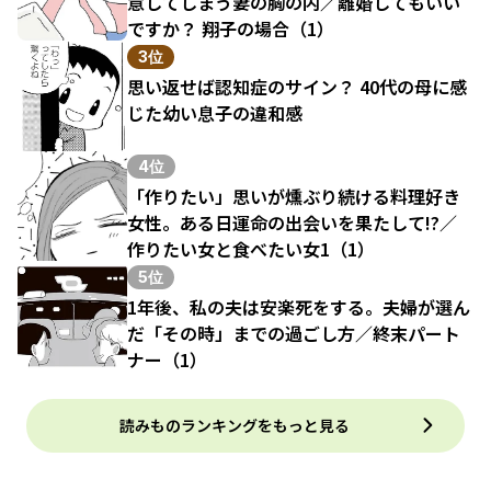
意してしまう妻の胸の内／離婚してもいい
ですか？ 翔子の場合（1）
3位
思い返せば認知症のサイン？ 40代の母に感
じた幼い息子の違和感
4位
「作りたい」思いが燻ぶり続ける料理好き
女性。ある日運命の出会いを果たして!?／
作りたい女と食べたい女1（1）
5位
1年後、私の夫は安楽死をする。夫婦が選ん
だ「その時」までの過ごし方／終末パート
ナー（1）
読みものランキングをもっと見る