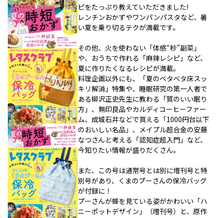
ピをたっぷり教えていただきました!
レンチンおかずやワンパンパスタなど、暑
い夏を乗り切るテクが満載です。
その他、火を使わない「体感“秒”副菜」
や、おうちで作れる「麻辣レシピ」など、
夏に作りたくなるレシピが満載。
料理企画以外にも、「夏のベタベタ床スッ
キリ解消」特集や、睡眠研究の第一人者で
ある柳沢正史先生に教わる「質のいい眠り
方」、無印良品やカルディコーヒーファー
ム、成城石井などで買える「1000円台以下
のおいしい名品」、メイプル超合金の安藤
なつさんと考える「認知症超入門」など、
今知りたい情報が盛りだくさん。
また、この号は通常号とは別に増刊号と特
別号があり、くまのプーさんの保冷バッグ
が付録に！
プーさんが蜂を見ている姿がかわいい「ハ
ニーポットデザイン」（増刊号）と、原作