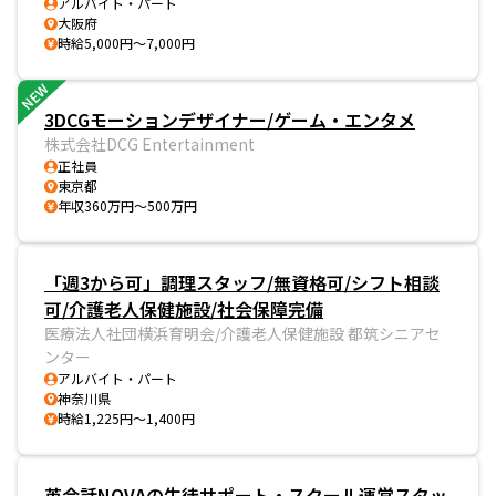
アルバイト・パート
大阪府
時給5,000円～7,000円
NEW
3DCGモーションデザイナー/ゲーム・エンタメ
株式会社DCG Entertainment
正社員
東京都
年収360万円～500万円
「週3から可」調理スタッフ/無資格可/シフト相談
可/介護老人保健施設/社会保障完備
医療法人社団横浜育明会/介護老人保健施設 都筑シニアセ
ンター
アルバイト・パート
神奈川県
時給1,225円～1,400円
英会話NOVAの生徒サポート・スクール運営スタッ