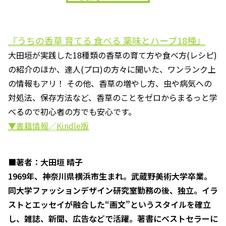
『うちの香草 育てる 食べる 薬味とハーブ18種』
大田垣が実践した18種類の香草の育て方や食べ方(レシピ)
の紹介のほか、達人(プロ)の方々に聞いた、ワンランク上
の情報もアリ！ その他、香草の増やし方、虫や病気への
対処法、保存方法など、香草のことをゼロからまるっと学
べるので初心者の方でも安心です。
▼書籍情報
／
Kindle版
■著者：大田垣 晴子
1969年、神奈川県横浜市生まれ。武蔵野美術大学卒業。
同大学ファッションデザイン研究室勤務の後、独立。イラ
ストとエッセイが融合した“画文”というスタイルを確立
し、雑誌、新聞、広告などで活躍。著書にベストセラーに