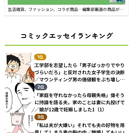
生活雑貨、ファッション、コラボ商品…編集部厳選の商品が買
えるECサイト
コミックエッセイランキング
1位
工学部を志望したら「男子ばっかりでやり
づらいだろ」と反対された女子学生の決断
／マウンティング男の価値観をぶち壊した
結果（1）
2位
「家庭を守れなかったら母親失格」偉そう
に持論を語る夫。家のことは妻に丸投げで
／娘が12歳で妊娠しました1（1）
3位
「私は夫が大嫌い」それでも夫の好物を用
意してしまう妻の胸の内／離婚してもいい