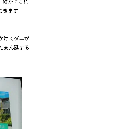
！確かにこれ
てきます
かけてダニが
んまん延する