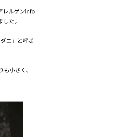
ルゲンinfo
しました。
リダニ」と呼ば
りも小さく、