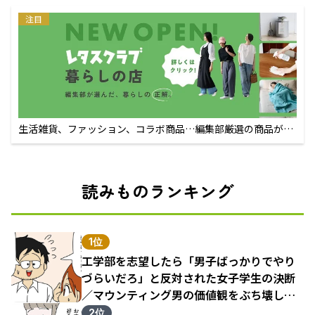
注目
生活雑貨、ファッション、コラボ商品…編集部厳選の商品が買
えるECサイト
読みものランキング
1位
工学部を志望したら「男子ばっかりでやり
づらいだろ」と反対された女子学生の決断
／マウンティング男の価値観をぶち壊した
結果（1）
2位