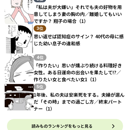
「私は夫が大嫌い」それでも夫の好物を用
意してしまう妻の胸の内／離婚してもいい
ですか？ 翔子の場合（1）
3位
思い返せば認知症のサイン？ 40代の母に感
じた幼い息子の違和感
4位
「作りたい」思いが燻ぶり続ける料理好き
女性。ある日運命の出会いを果たして!?／
作りたい女と食べたい女1（1）
5位
1年後、私の夫は安楽死をする。夫婦が選ん
だ「その時」までの過ごし方／終末パート
ナー（1）
読みものランキングをもっと見る