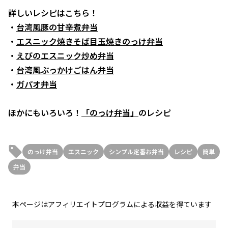
詳しいレシピはこちら！
・
台湾風豚の甘辛煮弁当
・
エスニック焼きそば目玉焼きのっけ弁当
・
えびのエスニック炒め弁当
・
台湾風ぶっかけごはん弁当
・
ガパオ弁当
ほかにもいろいろ！
「のっけ弁当」
のレシピ
のっけ弁当
エスニック
シンプル定番お弁当
レシピ
簡単
弁当
本ページはアフィリエイトプログラムによる収益を得ています