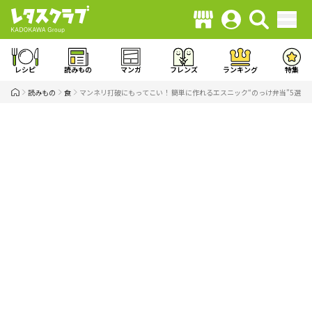
レシピ
読みもの
マンガ
フレンズ
ランキング
特集
読みもの
食
マンネリ打破にもってこい！ 簡単に作れるエスニック“のっけ弁当”5選