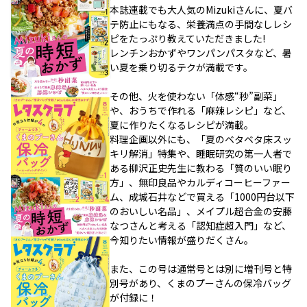
本誌連載でも大人気のMizukiさんに、夏バ
テ防止にもなる、栄養満点の手間なしレシ
ピをたっぷり教えていただきました!
レンチンおかずやワンパンパスタなど、暑
い夏を乗り切るテクが満載です。
その他、火を使わない「体感“秒”副菜」
や、おうちで作れる「麻辣レシピ」など、
夏に作りたくなるレシピが満載。
料理企画以外にも、「夏のベタベタ床スッ
キリ解消」特集や、睡眠研究の第一人者で
ある柳沢正史先生に教わる「質のいい眠り
方」、無印良品やカルディコーヒーファー
ム、成城石井などで買える「1000円台以下
のおいしい名品」、メイプル超合金の安藤
なつさんと考える「認知症超入門」など、
今知りたい情報が盛りだくさん。
また、この号は通常号とは別に増刊号と特
別号があり、くまのプーさんの保冷バッグ
が付録に！