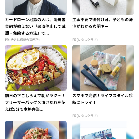
カードローン地獄の人は、消費者
工事不要で後付け可。子どもの帰
金融が教えない『返済停止して減
宅がわかる玄関キー
額・免除する方法』で...
PR (渋谷法務総合事務所)
PR (レタスクラブ)
前日の下ごしらえで朝がラク～！
スマホで完結！ライフスタイル診
フリーザーバッグ×漬けだれを使
断にトライ！
えば5分で本格弁当...
PR (レタスクラブ)