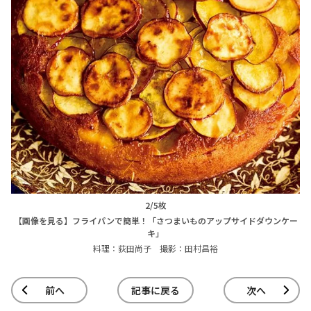
2/5枚
【画像を見る】フライパンで簡単！「さつまいものアップサイドダウンケー
キ」
料理：荻田尚子 撮影：田村昌裕
前へ
記事に戻る
次へ