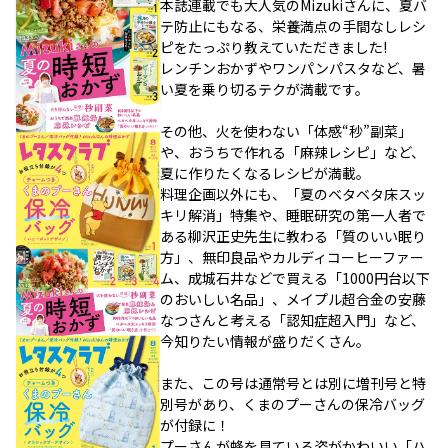
本誌連載でも大人気のMizukiさんに、夏バ
テ防止にもなる、栄養満点の手間なしレシ
ピをたっぷり教えていただきました!
レンチンおかずやワンパンパスタなど、暑
い夏を乗り切るテクが満載です。
その他、火を使わない「体感“秒”副菜」
や、おうちで作れる「麻辣レシピ」など、
夏に作りたくなるレシピが満載。
料理企画以外にも、「夏のベタベタ床スッ
キリ解消」特集や、睡眠研究の第一人者で
ある柳沢正史先生に教わる「質のいい眠り
方」、無印良品やカルディコーヒーファー
ム、成城石井などで買える「1000円台以下
のおいしい名品」、メイプル超合金の安藤
なつさんと考える「認知症超入門」など、
今知りたい情報が盛りだくさん。
また、この号は通常号とは別に増刊号と特
別号があり、くまのプーさんの保冷バッグ
が付録に！
プーさんが蜂を見ている姿がかわいい「ハ