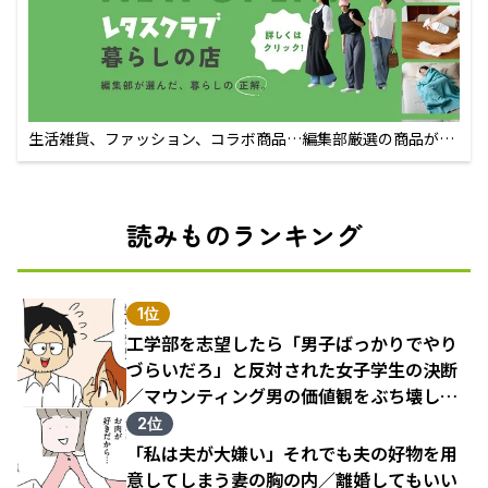
生活雑貨、ファッション、コラボ商品…編集部厳選の商品が買
えるECサイト
読みものランキング
1位
工学部を志望したら「男子ばっかりでやり
づらいだろ」と反対された女子学生の決断
／マウンティング男の価値観をぶち壊した
結果（1）
2位
「私は夫が大嫌い」それでも夫の好物を用
意してしまう妻の胸の内／離婚してもいい