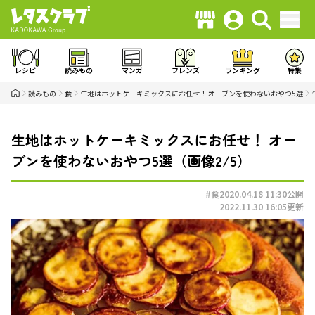
レシピ
読みもの
マンガ
フレンズ
ランキング
特集
読みもの
食
生地はホットケーキミックスにお任せ！ オーブンを使わないおやつ5選
生地はホットケーキミックスにお任せ！ オー
ブンを使わないおやつ5選（画像2/5）
#食
2020.04.18 11:30
公開
2022.11.30 16:05
更新