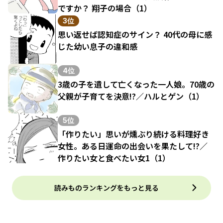
ですか？ 翔子の場合（1）
3位
思い返せば認知症のサイン？ 40代の母に感
じた幼い息子の違和感
4位
3歳の子を遺して亡くなった一人娘。70歳の
父親が子育てを決意!?／ハルとゲン（1）
5位
「作りたい」思いが燻ぶり続ける料理好き
女性。ある日運命の出会いを果たして!?／
作りたい女と食べたい女1（1）
読みものランキングをもっと見る