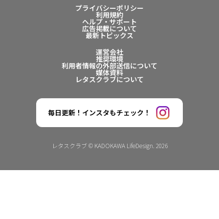
プライバシーポリシー
利用規約
ヘルプ・サポート
広告掲載について
最新トピックス
運営会社
推奨環境
利用者情報の外部送信について
媒体資料
レタスクラブについて
毎日更新！インスタもチェック！
レタスクラブ © KADOKAWA LifeDesign. 2026