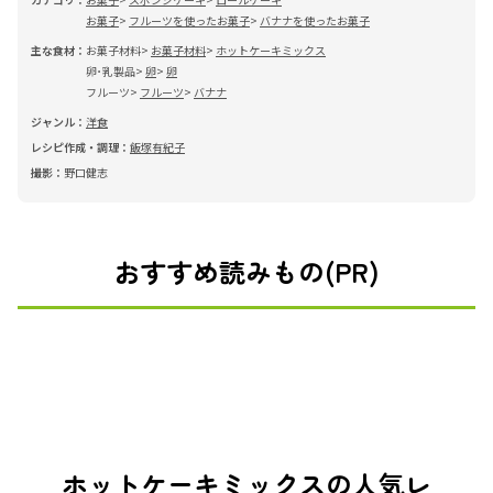
お菓子
フルーツを使ったお菓子
バナナを使ったお菓子
主な食材：
お菓子材料
お菓子材料
ホットケーキミックス
卵･乳製品
卵
卵
フルーツ
フルーツ
バナナ
ジャンル：
洋食
レシピ作成・調理：
飯塚有紀子
撮影：
野口健志
おすすめ読みもの(PR)
ホットケーキミックスの人気レ