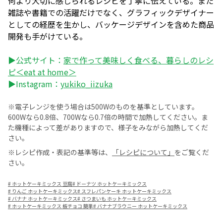
何より大切に感じられるレシピを丁寧に伝えている。また
雑誌や書籍での活躍だけでなく、グラフィックデザイナー
としての経歴を生かし、バッケージデザインを含めた商品
開発も手がけている。
▶公式サイト：
家で作って美味しく食べる、暮らしのレシ
ピ＜eat at home＞
▶Instagram：
yukiko_iizuka
※電子レンジを使う場合は500Wのものを基準としています。
600Wなら0.8倍、700Wなら0.7倍の時間で加熱してください。ま
た機種によって差がありますので、様子をみながら加熱してくだ
さい。
※レシピ作成・表記の基準等は、
「レシピについて」
をご覧くだ
さい。
#
ホットケーキミックス 豆腐
#
ドーナツ ホットケーキミックス
#
りんご ホットケーキミックス
#
スフレパンケーキ ホットケーキミックス
#
バナナ ホットケーキミックス
#
さつまいも ホットケーキミックス
#
ホットケーキミックス 板チョコ 簡単
#
バナナブラウニー ホットケーキミックス