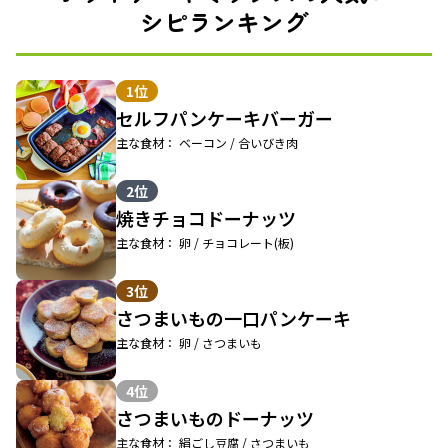
シピランキング
1位
セルフパンケーキバーガー
主な食材： ベーコン / 合いびき肉
2位
焼きチョコドーナッツ
主な食材： 卵 / チョコレート(板)
3位
さつまいもの一口パンケーキ
主な食材： 卵 / さつまいも
4位
さつまいものドーナッツ
主な食材： 絹ごし豆腐 / さつまいも