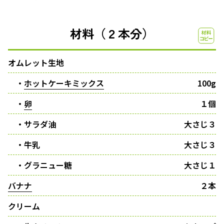
材料（２本分）
オムレット生地
・
ホットケーキミックス
100g
・
卵
１個
・サラダ油
大さじ３
・牛乳
大さじ３
・グラニュー糖
大さじ１
バナナ
２本
クリーム