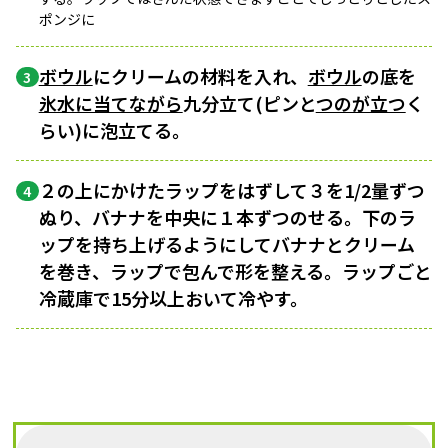
ポンジに
ボウル
にクリームの材料を入れ、
ボウル
の底を
3
氷水に当てながら
九分立て(ピンと
つのが立つ
く
らい)に泡立てる。
２の上にかけたラップをはずして３を1/2量ずつ
4
ぬり、バナナを中央に１本ずつのせる。下のラ
ップを持ち上げるようにしてバナナとクリーム
を巻き、ラップで包んで形を整える。ラップごと
冷蔵庫で15分以上おいて冷やす。