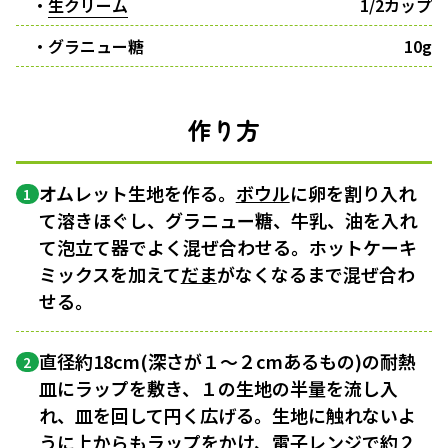
・
生クリーム
1/2カップ
・グラニュー糖
10g
作り方
オムレット生地を作る。
ボウル
に卵を割り入れ
1
て溶きほぐし、グラニュー糖、牛乳、油を入れ
て泡立て器でよく混ぜ合わせる。ホットケーキ
ミックスを加えて
だま
がなくなるまで混ぜ合わ
せる。
直径約18cm(深さが１〜２cmあるもの)の耐熱
2
皿にラップを敷き、１の生地の半量を流し入
れ、皿を回して円く広げる。生地に触れないよ
うに上からもラップをかけ、電子レンジで約２