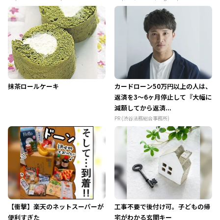
抹茶ロールケーキ
カードローン50万円以上の人は、
返済を3～6ヶ月停止して『大幅に
減額してから返済...
PR (渋谷法務総合事務所)
【衝撃】楽天のネットスーパーが
工事不要で後付け可。子どもの帰
便利すぎた
宅がわかる玄関キー