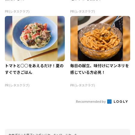
PR (レタスクラブ)
PR (レタスクラブ)
トマトと○○をあえるだけ！夏の
毎日の献立、味付けにマンネリを
すぐできごはん
感じている方必見！
PR (レタスクラブ)
PR (レタスクラブ)
Recommended by
カテゴリ：
お菓子
スポンジケーキ
ロールケーキ