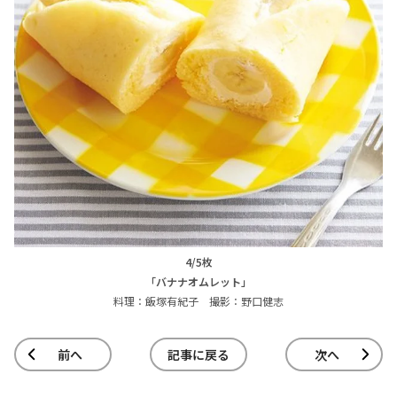
4/5枚
「バナナオムレット」
料理：飯塚有紀子 撮影：野口健志
前へ
記事に戻る
次へ