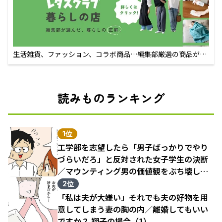
生活雑貨、ファッション、コラボ商品…編集部厳選の商品が買
えるECサイト
読みものランキング
1位
工学部を志望したら「男子ばっかりでやり
づらいだろ」と反対された女子学生の決断
／マウンティング男の価値観をぶち壊した
結果（1）
2位
「私は夫が大嫌い」それでも夫の好物を用
意してしまう妻の胸の内／離婚してもいい
ですか？ 翔子の場合（1）