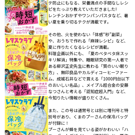
テ防止にもなる、栄養満点の手間なしレシ
ピをたっぷり教えていただきました!
レンチンおかずやワンパンパスタなど、暑
い夏を乗り切るテクが満載です。
その他、火を使わない「体感“秒”副菜」
や、おうちで作れる「麻辣レシピ」など、
夏に作りたくなるレシピが満載。
料理企画以外にも、「夏のベタベタ床スッ
キリ解消」特集や、睡眠研究の第一人者で
ある柳沢正史先生に教わる「質のいい眠り
方」、無印良品やカルディコーヒーファー
ム、成城石井などで買える「1000円台以下
のおいしい名品」、メイプル超合金の安藤
なつさんと考える「認知症超入門」など、
今知りたい情報が盛りだくさん。
また、この号は通常号とは別に増刊号と特
別号があり、くまのプーさんの保冷バッグ
が付録に！
プーさんが蜂を見ている姿がかわいい「ハ