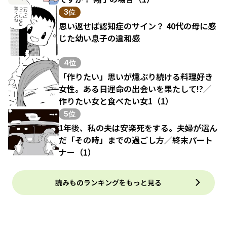
3位
思い返せば認知症のサイン？ 40代の母に感
じた幼い息子の違和感
4位
「作りたい」思いが燻ぶり続ける料理好き
女性。ある日運命の出会いを果たして!?／
作りたい女と食べたい女1（1）
5位
1年後、私の夫は安楽死をする。夫婦が選ん
だ「その時」までの過ごし方／終末パート
ナー（1）
読みものランキングをもっと見る