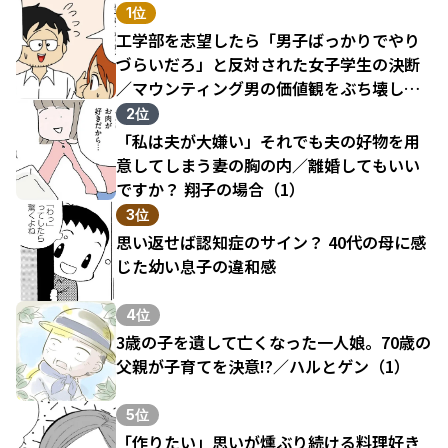
1位
工学部を志望したら「男子ばっかりでやり
づらいだろ」と反対された女子学生の決断
／マウンティング男の価値観をぶち壊した
結果（1）
2位
「私は夫が大嫌い」それでも夫の好物を用
意してしまう妻の胸の内／離婚してもいい
ですか？ 翔子の場合（1）
3位
思い返せば認知症のサイン？ 40代の母に感
じた幼い息子の違和感
4位
3歳の子を遺して亡くなった一人娘。70歳の
父親が子育てを決意!?／ハルとゲン（1）
5位
「作りたい」思いが燻ぶり続ける料理好き