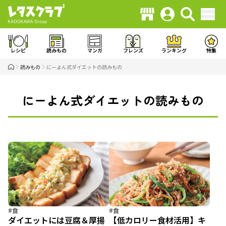
レシピ
読みもの
マンガ
フレンズ
ランキング
特集
読みもの
にーよん式ダイエットの読みもの
にーよん式ダイエットの読みもの
#食
#食
ダイエットには豆腐＆厚揚
【低カロリー食材活用】キ