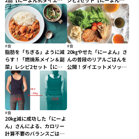
2品【にーよん式ダイエッ
シピ2セット【にーよん式
ト・食事改善編】
ダイエット・食事改善編】
#食
#食
脂肪を「ちぎる」ように減
20㎏やせた「にーよん」さ
らす！「燃焼系メイン＆副
んの普段のリアルごはんを
菜」レシピ2セット【にー
公開！ダイエットメソッド
よん式ダイエット・食事改
も【にーよん式ダイエッ
善編】
ト・食事改善編】
#食
20kg減に成功した「にーよ
ん」さんによる、カロリー
計算不要のバランスごはん