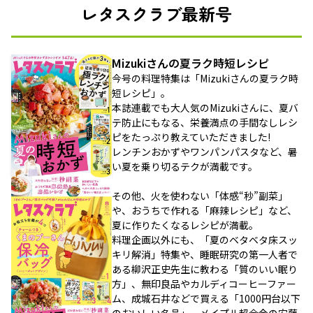
レタスクラブ最新号
Mizukiさんの夏ラク時短レシピ
今号の料理特集は「Mizukiさんの夏ラク時
短レシピ」。
本誌連載でも大人気のMizukiさんに、夏バ
テ防止にもなる、栄養満点の手間なしレシ
ピをたっぷり教えていただきました!
レンチンおかずやワンパンパスタなど、暑
い夏を乗り切るテクが満載です。
その他、火を使わない「体感“秒”副菜」
や、おうちで作れる「麻辣レシピ」など、
夏に作りたくなるレシピが満載。
料理企画以外にも、「夏のベタベタ床スッ
キリ解消」特集や、睡眠研究の第一人者で
ある柳沢正史先生に教わる「質のいい眠り
方」、無印良品やカルディコーヒーファー
ム、成城石井などで買える「1000円台以下