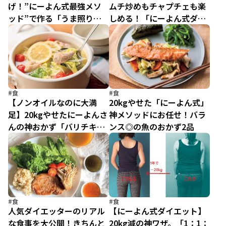
げ！”にーよん式最強メソ
ムチ炒めもチャプチェも楽
ッド”で作る「うま照り南
しめる！「にーよん式ダイ
蛮」「レンチンつくね」
エット」ならヘルシー＆ガ
マンなし
#食
#食
【ノンオイルなのに大満
20kgやせた「にーよん式」
足】20kgやせたにーよんさ
神メソッドにお任せ！バラ
んの神おかず「バリチキソ
ンス◎の魚のおかず2品
テー」「とりレモン塩鍋」
#食
#食
人気ダイエッターのリアル
【にーよん式ダイエット】
な食事を大公開！きちんと
20kg減の神ワザ。「1：1：