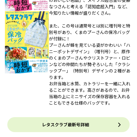
のおいしい名品」、メイプル超合金の安藤
なつさんと考える「認知症超入門」など、
今知りたい情報が盛りだくさん。
また、この号は通常号とは別に増刊号と特
別号があり、くまのプーさんの保冷バッグ
が付録に！
プーさんが蜂を見ている姿がかわいい「ハ
ニーポットデザイン」（増刊号）と、原作
のくまのプーさんやクリストファー・ロビ
ンなどの仲間たちが勢ぞろいした「クラシ
ックプー」（特別号）デザインの２種があ
ります。
お弁当箱と水筒、カトラリーを一緒に入れ
ることができます。高さがあるので、お弁
当箱の上にミニサイズの保存容器を入れる
こともできる仕様のバッグです。
レタスクラブ最新号詳細