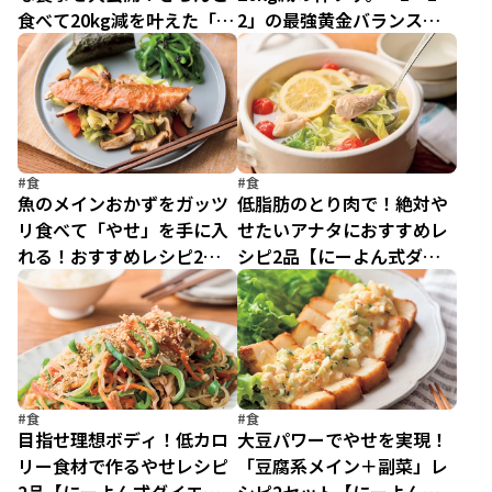
食べて20kg減を叶えた「に
2」の最強黄金バランスで
ーよん式」最強メソッドの
無理なくスッキリ！
秘密
#食
#食
魚のメインおかずをガッツ
低脂肪のとり肉で！絶対や
リ食べて「やせ」を手に入
せたいアナタにおすすめレ
れる！おすすめレシピ2品
シピ2品【にーよん式ダイ
【にーよん式ダイエット・
エット・食事改善編】
食事改善編】
#食
#食
目指せ理想ボディ！低カロ
大豆パワーでやせを実現！
リー食材で作るやせレシピ
「豆腐系メイン＋副菜」レ