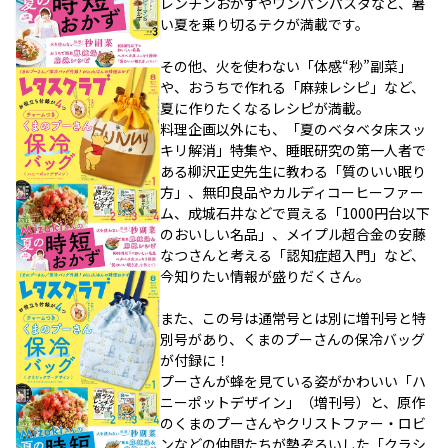
レンチンおかずやワンパンパスタなど、暑
い夏を乗り切るテクが満載です。
その他、火を使わない「体感“秒”副菜」
や、おうちで作れる「麻辣レシピ」など、
夏に作りたくなるレシピが満載。
料理企画以外にも、「夏のベタベタ床スッ
キリ解消」特集や、睡眠研究の第一人者で
ある柳沢正史先生に教わる「質のいい眠り
方」、無印良品やカルディコーヒーファー
ム、成城石井などで買える「1000円台以下
のおいしい名品」、メイプル超合金の安藤
なつさんと考える「認知症超入門」など、
今知りたい情報が盛りだくさん。
また、この号は通常号とは別に増刊号と特
別号があり、くまのプーさんの保冷バッグ
が付録に！
プーさんが蜂を見ている姿がかわいい「ハ
ニーポットデザイン」（増刊号）と、原作
のくまのプーさんやクリストファー・ロビ
ンなどの仲間たちが勢ぞろいした「クラシ