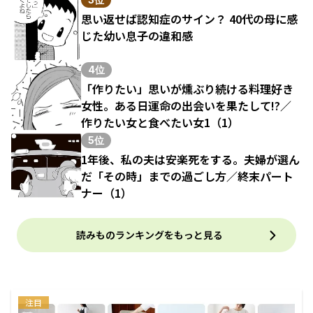
思い返せば認知症のサイン？ 40代の母に感
じた幼い息子の違和感
4位
「作りたい」思いが燻ぶり続ける料理好き
女性。ある日運命の出会いを果たして!?／
作りたい女と食べたい女1（1）
5位
1年後、私の夫は安楽死をする。夫婦が選ん
だ「その時」までの過ごし方／終末パート
ナー（1）
読みものランキングをもっと見る
注目