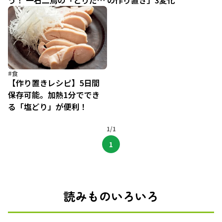
う！ 一石二鳥の「とりだし
の作り置き」3変化
冷やし中華」
#食
【作り置きレシピ】5日間
保存可能。加熱1分ででき
る「塩どり」が便利！
1/1
1
読みものいろいろ