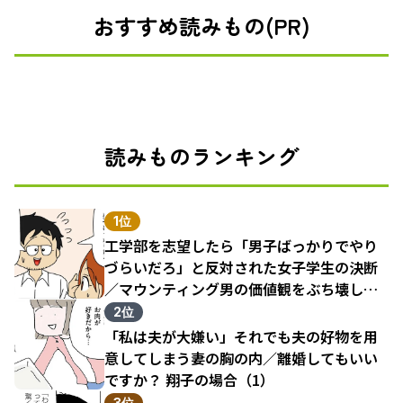
おすすめ読みもの(PR)
読みものランキング
1位
工学部を志望したら「男子ばっかりでやり
づらいだろ」と反対された女子学生の決断
／マウンティング男の価値観をぶち壊した
結果（1）
2位
「私は夫が大嫌い」それでも夫の好物を用
意してしまう妻の胸の内／離婚してもいい
ですか？ 翔子の場合（1）
3位