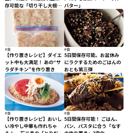
存可能な「切り干し大根の
バター」
酢じょうゆ漬け」
#食
#食
【作り置きレシピ】ダイエ
5日間保存可能。お盆休み
ット中も大満足！ あの“サ
にラクするためのごはんの
ラダチキン”を作り置き
おとも第三弾
#食
#食
【作り置きレシピ】おいし
5日間保存可能！ ごはん、
い冷やし中華も作れちゃ
パン、パスタに合う「なす