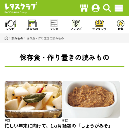
レシピ
読みもの
マンガ
フレンズ
ランキング
特集
読みもの
保存食・作り置きの読みもの
保存食・作り置きの読みもの
#食
#食
忙しい年末に向けて、1カ月
話題の「しょうがみそ」