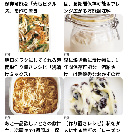
保存可能な「大根ピクル
は、長期間保存可能＆アレ
ス」を作り置き
ンジ広がる万能調味料
#食
#食
明日をラクにしてくれる超
鍋に焼き魚に漬け物に。1
簡単作り置きレシピ「浅漬
年間保存可能な「酒粕さ
けミックス」
け」は超優秀なおかずの素
#食
#食
あと一品欲しいときの救世
【作り置きレシピ】私をダ
主。冷蔵庫で1週間以上保
メにする禁断の「レーズン