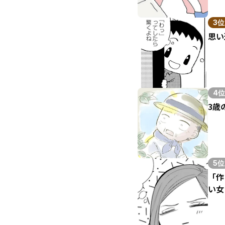
3位
思い
4位
3歳
5位
「作
い女