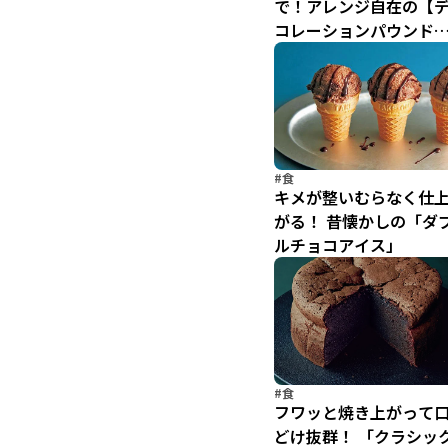
で！アレンジ自在の【
コレーションパウンド
ーキ】
#食
キメが整いむらなく仕
がる！ 昔懐かしの「ダ
ルチョコアイス」
#食
フワッと焼き上がって
どけ抜群！ 「クラシッ