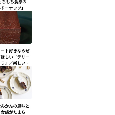
もちもち食感の
んドーナッツ」
レート好きならぜ
てほしい「テリー
コラ」／新しいお
り方（3）
なみかんの風味と
と食感がたまら