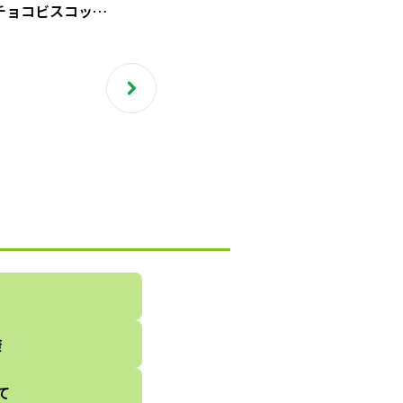
チョコビスコッテ
ns cooking24
カフェ レシピブ
）
康
て