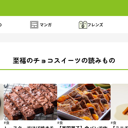
の
マンガ
フレンズ
至福のチョコスイーツの読みもの
#食
#食
#食