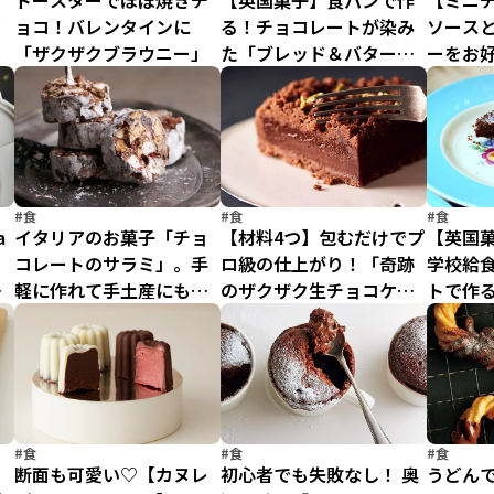
り
トースターでほぼ焼きチ
【英国菓子】食パンで作
【ミニ
ク
ョコ！バレンタインに
る！チョコレートが染み
ソース
「ザクザクブラウニー」
た「ブレッド＆バタープ
ーをお
ディング」
#食
#食
#食
a
イタリアのお菓子「チョ
【材料4つ】包むだけでプ
【英国
ヌ
コレートのサラミ」。手
ロ級の仕上がり！「奇跡
学校給
イ
軽に作れて手土産にもし
のザクザク生チョコケー
トで作
やすい！
キ」
コンク
#食
#食
#食
断面も可愛い♡【カヌレ
初心者でも失敗なし！ 奥
うどん