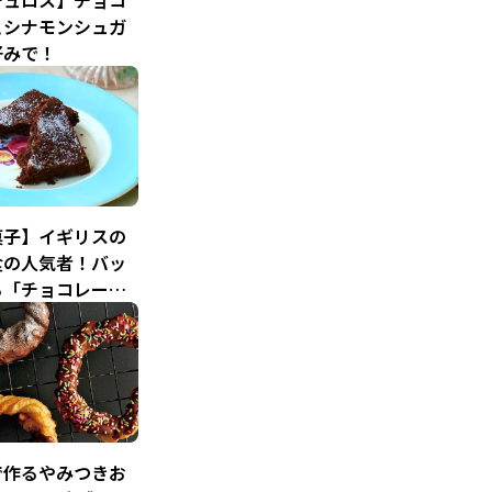
チュロス】チョコ
とシナモンシュガ
好みで！
菓子】イギリスの
食の人気者！バッ
る「チョコレート
リート」
で作るやみつきお