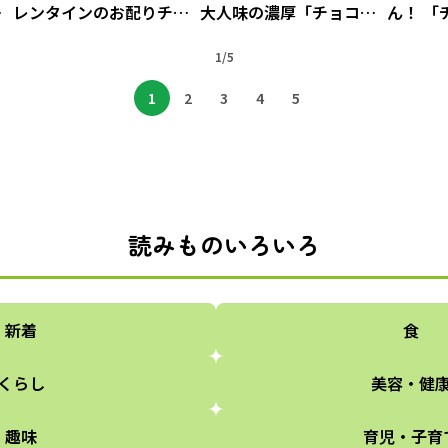
菓
レンタインのお配りチョ
大人味の濃厚「チョコキ
ん！ 「
コ5選
ャラメルペースト」
ィ」／twi
1/5
のホーム
ック（8
1
2
3
4
5
読みものいろいろ
新着
食
くらし
美容・健
趣味
育児・子育