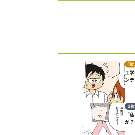
1位
工学
ンテ
2位
「私
か？