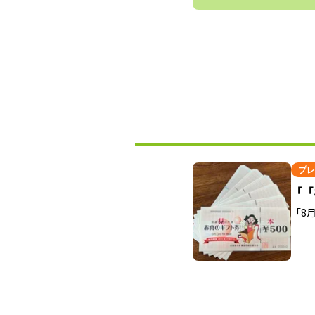
プレ
「「
「8