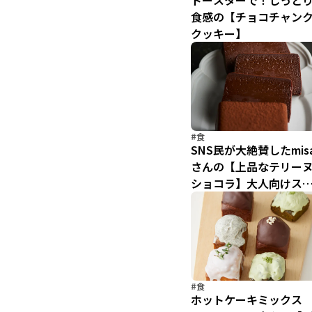
トースターで！しっと
食感の【チョコチャン
クッキー】
#食
SNS民が大絶賛したmis
さんの【上品なテリー
ショコラ】大人向けス
ーツ
#食
ホットケーキミックス