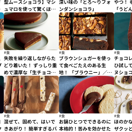
デ
型ムースショコラ】マシ
深い味の「とろ～りフォ
やつ！ 
ケ
ュマロを使って驚くほど
ンダンショコラ」
「うど
簡単！
#食
#食
#食
上
失敗を繰り返しながらた
ブラウンシュガーを使っ
チョコ
ブ
どり着いた！ ずっしり重
て食べごたえのある生
ひ試し
めで濃厚な「生チョコタ
地！ 「ブラウニー」／新
ヌショ
ルト」
しいお菓子の作り方（5）
菓子の作
#食
#食
#食
口
混ぜて、固めて、はいで
お鍋ひとつでできるのに
ほのか
ク
きあがり！ 簡単すぎるバ
本格的！苦みを効かせた
ザクッ