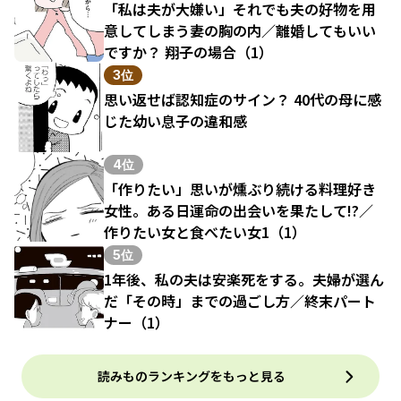
「私は夫が大嫌い」それでも夫の好物を用
意してしまう妻の胸の内／離婚してもいい
ですか？ 翔子の場合（1）
3位
思い返せば認知症のサイン？ 40代の母に感
じた幼い息子の違和感
4位
「作りたい」思いが燻ぶり続ける料理好き
女性。ある日運命の出会いを果たして!?／
作りたい女と食べたい女1（1）
5位
1年後、私の夫は安楽死をする。夫婦が選ん
だ「その時」までの過ごし方／終末パート
ナー（1）
読みものランキングをもっと見る