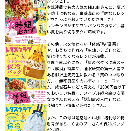
短レシピ」。
本誌連載でも大人気のMizukiさんに、夏バ
テ防止にもなる、栄養満点の手間なしレシ
ピをたっぷり教えていただきました!
レンチンおかずやワンパンパスタなど、暑
い夏を乗り切るテクが満載です。
その他、火を使わない「体感“秒”副菜」
や、おうちで作れる「麻辣レシピ」など、
夏に作りたくなるレシピが満載。
料理企画以外にも、「夏のベタベタ床スッ
キリ解消」特集や、睡眠研究の第一人者で
ある柳沢正史先生に教わる「質のいい眠り
方」、無印良品やカルディコーヒーファー
ム、成城石井などで買える「1000円台以下
のおいしい名品」、メイプル超合金の安藤
なつさんと考える「認知症超入門」など、
今知りたい情報が盛りだくさん。
また、この号は通常号とは別に増刊号と特
別号があり、くまのプーさんの保冷バッグ
が付録に！