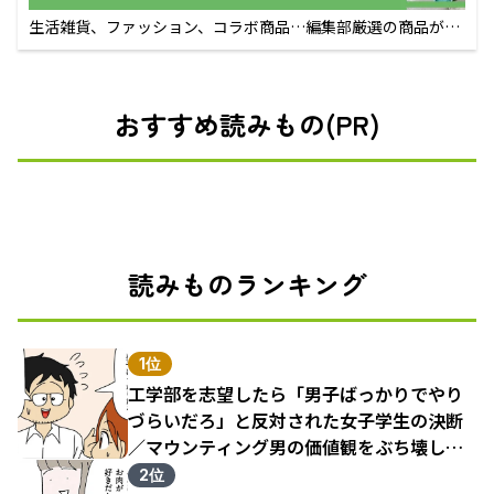
生活雑貨、ファッション、コラボ商品…編集部厳選の商品が買
えるECサイト
おすすめ読みもの(PR)
読みものランキング
1位
工学部を志望したら「男子ばっかりでやり
づらいだろ」と反対された女子学生の決断
／マウンティング男の価値観をぶち壊した
結果（1）
2位