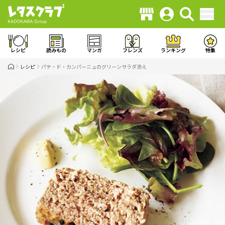
レシピ
読みもの
マンガ
フレンズ
ランキング
特集
レシピ
パテ・ド・カンパーニュのグリーンサラダ添え