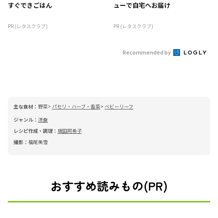
すぐできごはん
ューで自宅へお届け
PR (レタスクラブ)
PR (レタスクラブ)
Recommended by
主な食材：
野菜
パセリ・ハーブ・香菜
ベビーリーフ
ジャンル：
洋食
レシピ作成・調理：
坂田阿希子
撮影：
福尾美雪
おすすめ読みもの(PR)