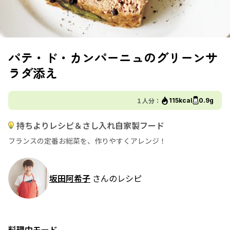
パテ・ド・カンパーニュのグリーンサ
ラダ添え
１人分：
115kcal
0.9g
持ちよりレシピ＆さし入れ自家製フード
フランスの定番お総菜を、作りやすくアレンジ！
坂田阿希子
さんのレシピ
料理中モード