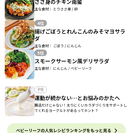
ささ身のチキン南蛮
主な食材： とりささ身 / 卵
4位
揚げごぼうとれんこんのみそマヨサラ
ダ
主な食材： ごぼう / にんじん
5位
スモークサーモン風デリサラダ
主な食材： にんじん / ベビーリーフ
PR
運動が続かない…とお悩みのかたへ
腸活だけじゃない！太りにくいカラダづくりをサポートし
てくれるヨーグルトがあるってホント？
ベビーリーフの人気レシピランキングをもっと見る