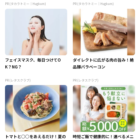
PR (タカラトミー｜Hugkum)
PR (タカラトミー｜Hugkum)
フェイスマスク、毎日つけてO
ダイレクトに広がる肉の旨み！絶
K？NG？
品豚バラベーコン
PR (レタスクラブ)
PR (レタスクラブ)
トマトと○○をあえるだけ！夏の
時短ご飯で健康的に！選べるメニ