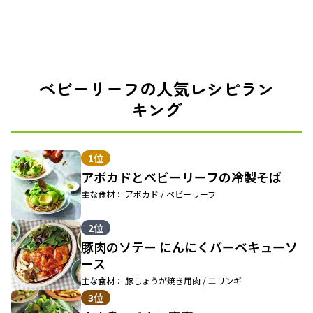
ベビーリーフの人気レシピラン
キング
1位
アボカドとベビーリーフの冷製そば
主な食材： アボカド / ベビーリーフ
2位
豚肉のソテー にんにくバーベキューソ
ース
主な食材： 豚しょうが焼き用肉 / エリンギ
3位