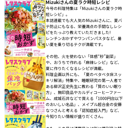
Mizukiさんの夏ラク時短レシピ
今号の料理特集は「Mizukiさんの夏ラク時
短レシピ」。
本誌連載でも大人気のMizukiさんに、夏バ
テ防止にもなる、栄養満点の手間なしレシ
ピをたっぷり教えていただきました!
レンチンおかずやワンパンパスタなど、暑
い夏を乗り切るテクが満載です。
その他、火を使わない「体感“秒”副菜」
や、おうちで作れる「麻辣レシピ」など、
夏に作りたくなるレシピが満載。
料理企画以外にも、「夏のベタベタ床スッ
キリ解消」特集や、睡眠研究の第一人者で
ある柳沢正史先生に教わる「質のいい眠り
方」、無印良品やカルディコーヒーファー
ム、成城石井などで買える「1000円台以下
のおいしい名品」、メイプル超合金の安藤
なつさんと考える「認知症超入門」など、
今知りたい情報が盛りだくさん。