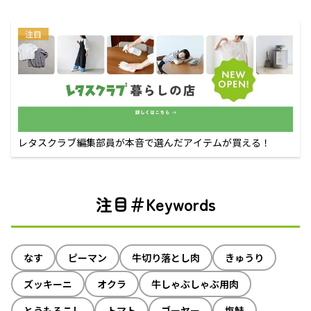
注目
レタスクラブ編集部員が本音で選んだアイテムが買える！
注目＃Keywords
なす
ピーマン
牛切り落とし肉
きゅうり
ズッキーニ
オクラ
牛しゃぶしゃぶ用肉
とうもろこし
トマト
ゴーヤー
塩鮭