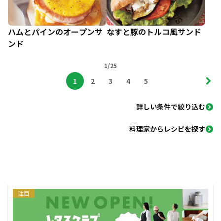
ハムとパインのオープンサ
なすと豚のトルコ風サンド
ンド
1/25
1
2
3
4
5
詳しい条件で絞り込む
料理家からレシピを探す
注目