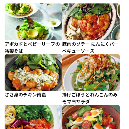
アボカドとベビーリーフの
豚肉のソテー にんにくバー
冷製そば
ベキューソース
ささ身のチキン南蛮
揚げごぼうとれんこんのみ
そマヨサラダ