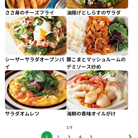
ささ身のチーズフライ
油揚げとしらすのサラダ
シーザーサラダオープンパ
豚こまとマッシュルームの
イ
デミソース炒め
サラダオムレツ
海鮮の香味オイルがけ
1/9
1
2
3
4
5