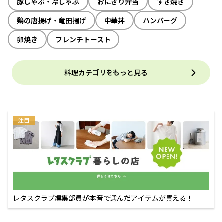
豚しゃぶ・冷しゃぶ
おにぎり弁当
すき焼き
鶏の唐揚げ・竜田揚げ
中華丼
ハンバーグ
卵焼き
フレンチトースト
料理カテゴリをもっと見る
注目
レタスクラブ編集部員が本音で選んだアイテムが買える！