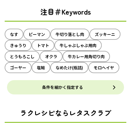
注目＃Keywords
なす
ピーマン
牛切り落とし肉
ズッキーニ
きゅうり
トマト
牛しゃぶしゃぶ用肉
とうもろこし
オクラ
牛カレー用角切り肉
ゴーヤー
塩鮭
なめたけ(瓶詰)
モロヘイヤ
条件を細かく指定する
ラクレシピならレタスクラブ