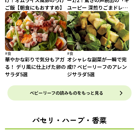
け！オムライス風卵のっけ
ー1/2！驚きの声続出の「キ
ご飯【朝食にもおすすめ】
ユーピー 深煎りごまドレッ
シング カロリーハーフ」試
食会
#食
#食
華やかな彩りで気分もアガ
オシャレな副菜が一瞬で完
る！ デリ風に仕上げた卵の
成!? ベビーリーフのアレン
サラダ5選
ジサラダ5選
ベビーリーフの読みものをもっと見る
パセリ・ハーブ・香菜