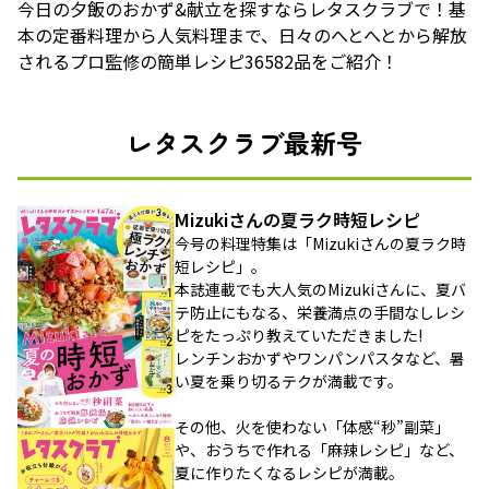
今日の夕飯のおかず&献立を探すならレタスクラブで！基
本の定番料理から人気料理まで、日々のへとへとから解放
されるプロ監修の簡単レシピ36582品をご紹介！
レタスクラブ最新号
Mizukiさんの夏ラク時短レシピ
今号の料理特集は「Mizukiさんの夏ラク時
短レシピ」。
本誌連載でも大人気のMizukiさんに、夏バ
テ防止にもなる、栄養満点の手間なしレシ
ピをたっぷり教えていただきました!
レンチンおかずやワンパンパスタなど、暑
い夏を乗り切るテクが満載です。
その他、火を使わない「体感“秒”副菜」
や、おうちで作れる「麻辣レシピ」など、
夏に作りたくなるレシピが満載。