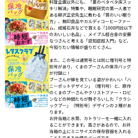
料理企画以外にも、「夏のベタベタ床スッ
キリ解消」特集や、睡眠研究の第一人者で
ある柳沢正史先生に教わる「質のいい眠り
方」、無印良品やカルディコーヒーファー
ム、成城石井などで買える「1000円台以下
のおいしい名品」、メイプル超合金の安藤
なつさんと考える「認知症超入門」など、
今知りたい情報が盛りだくさん。
また、この号は通常号とは別に増刊号と特
別号があり、くまのプーさんの保冷バッグ
が付録に！
プーさんが蜂を見ている姿がかわいい「ハ
ニーポットデザイン」（増刊号）と、原作
のくまのプーさんやクリストファー・ロビ
ンなどの仲間たちが勢ぞろいした「クラシ
ックプー」（特別号）デザインの２種があ
ります。
お弁当箱と水筒、カトラリーを一緒に入れ
ることができます。高さがあるので、お弁
当箱の上にミニサイズの保存容器を入れる
こともできる仕様のバッグです。