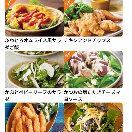
ラク
ラク
ふわとろオムライス風サラ
チキンアンドチップス
ダご飯
ラク
かぶとベビーリーフのサラ
かつおの塩たたきチーズマ
ダ
ヨソース