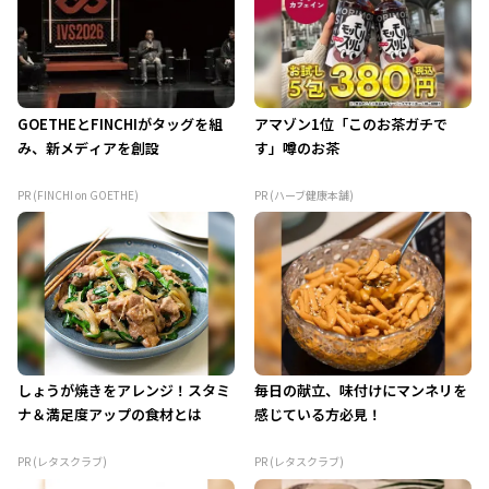
GOETHEとFINCHIがタッグを組
アマゾン1位「このお茶ガチで
み、新メディアを創設
す」噂のお茶
PR (FINCHI on GOETHE)
PR (ハーブ健康本舗)
しょうが焼きをアレンジ！スタミ
毎日の献立、味付けにマンネリを
ナ＆満足度アップの食材とは
感じている方必見！
PR (レタスクラブ)
PR (レタスクラブ)