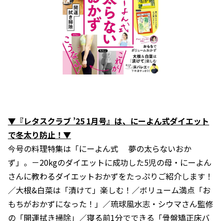
▼『レタスクラブ ’25 1月号』は、にーよん式ダイエット
で冬太り防止！▼
今号の料理特集は「にーよん式 夢の太らないおか
ず」。－20kgのダイエットに成功した5児の母・にーよん
さんに教わるダイエットおかずをたっぷりご紹介します！
／大根&白菜は「漬けて」楽しむ！／ボリューム満点「お
もちがおかずになった！」／琉球風水志・シウマさん監修
の「開運拭き掃除」／寝る前1分でできる「骨盤矯正床バ