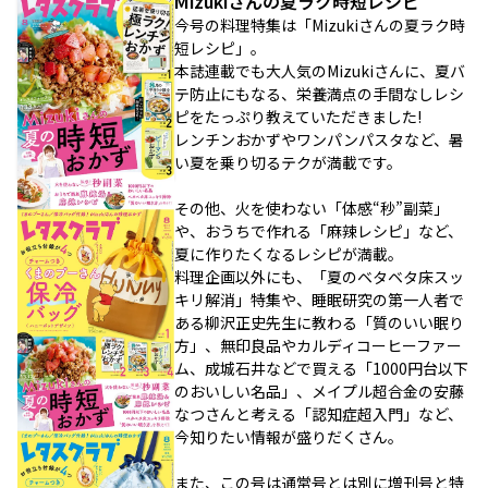
Mizukiさんの夏ラク時短レシピ
今号の料理特集は「Mizukiさんの夏ラク時
短レシピ」。
本誌連載でも大人気のMizukiさんに、夏バ
テ防止にもなる、栄養満点の手間なしレシ
ピをたっぷり教えていただきました!
レンチンおかずやワンパンパスタなど、暑
い夏を乗り切るテクが満載です。
その他、火を使わない「体感“秒”副菜」
や、おうちで作れる「麻辣レシピ」など、
夏に作りたくなるレシピが満載。
料理企画以外にも、「夏のベタベタ床スッ
キリ解消」特集や、睡眠研究の第一人者で
ある柳沢正史先生に教わる「質のいい眠り
方」、無印良品やカルディコーヒーファー
ム、成城石井などで買える「1000円台以下
のおいしい名品」、メイプル超合金の安藤
なつさんと考える「認知症超入門」など、
今知りたい情報が盛りだくさん。
また、この号は通常号とは別に増刊号と特