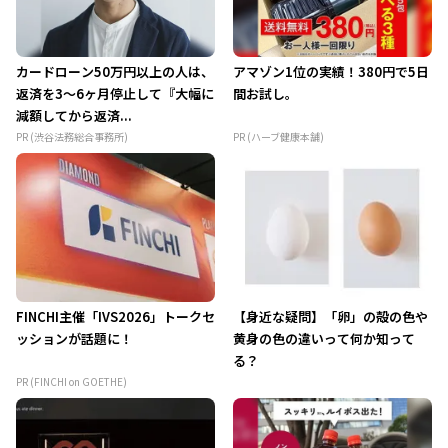
カードローン50万円以上の人は、
アマゾン1位の実績！380円で5日
返済を3～6ヶ月停止して『大幅に
間お試し。
減額してから返済...
PR (渋谷法務総合事務所)
PR (ハーブ健康本舗)
FINCHI主催「IVS2026」トークセ
【身近な疑問】「卵」の殻の色や
ッションが話題に！
黄身の色の違いって何か知って
る？
PR (FINCHI on GOETHE)