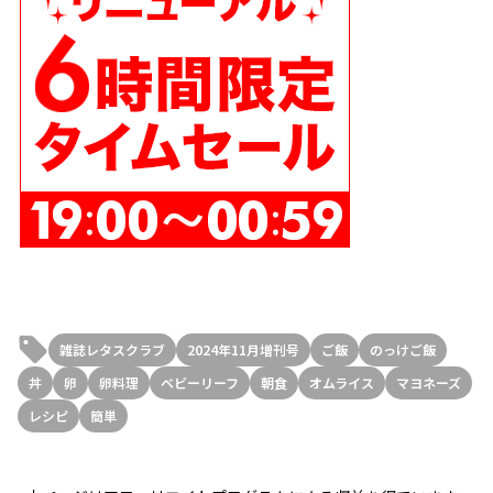
雑誌レタスクラブ
2024年11月増刊号
ご飯
のっけご飯
丼
卵
卵料理
ベビーリーフ
朝食
オムライス
マヨネーズ
レシピ
簡単