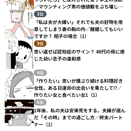
／マウンティング男の価値観をぶち壊した
結果（1）
2位
「私は夫が大嫌い」それでも夫の好物を用
意してしまう妻の胸の内／離婚してもいい
ですか？ 翔子の場合（1）
3位
思い返せば認知症のサイン？ 40代の母に感
じた幼い息子の違和感
4位
「作りたい」思いが燻ぶり続ける料理好き
女性。ある日運命の出会いを果たして!?／
作りたい女と食べたい女1（1）
5位
1年後、私の夫は安楽死をする。夫婦が選ん
だ「その時」までの過ごし方／終末パート
ナー（1）