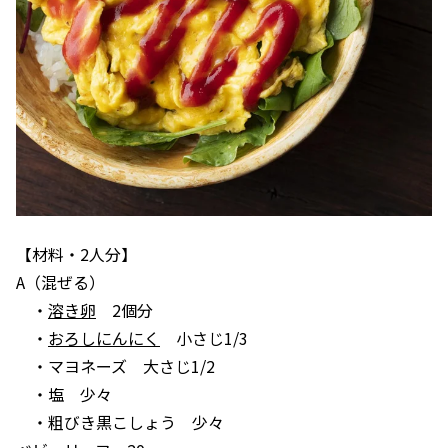
【材料・2人分】
A（混ぜる）
・
溶き卵
2個分
・
おろしにんにく
小さじ1/3
・マヨネーズ 大さじ1/2
・塩 少々
・粗びき黒こしょう 少々