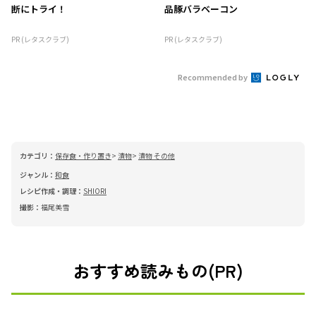
断にトライ！
品豚バラベーコン
PR (レタスクラブ)
PR (レタスクラブ)
Recommended by
カテゴリ：
保存食・作り置き
漬物
漬物 その他
ジャンル：
和食
レシピ作成・調理：
SHIORI
撮影：
福尾美雪
おすすめ読みもの(PR)