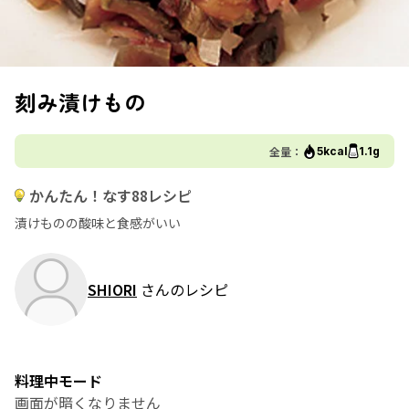
刻み漬けもの
全量：
5kcal
1.1g
かんたん！なす88レシピ
漬けものの酸味と食感がいい
SHIORI
さんのレシピ
料理中モード
画面が暗くなりません