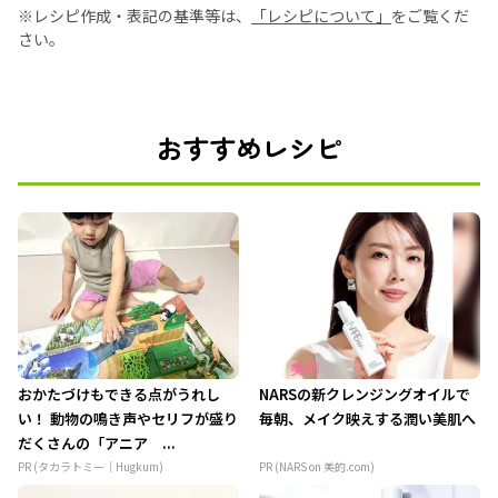
※レシピ作成・表記の基準等は、
「レシピについて」
をご覧くだ
さい。
おすすめレシピ
おかたづけもできる点がうれし
NARSの新クレンジングオイルで
い！ 動物の鳴き声やセリフが盛り
毎朝、メイク映えする潤い美肌へ
だくさんの「アニア ...
PR (タカラトミー｜Hugkum)
PR (NARS on 美的.com)