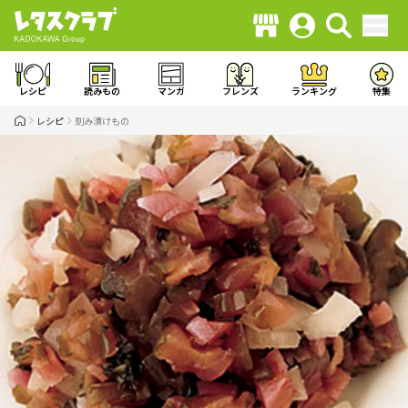
レシピ
読みもの
マンガ
フレンズ
ランキング
特集
レシピ
刻み漬けもの