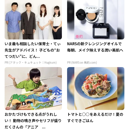
いま最も相談したい保育士・てぃ
NARSの新クレンジングオイルで
先生がアドバイス！ 子どもの“お
毎朝、メイク映えする潤い美肌へ
てつだい”に、どん...
PR (アタック・キュキュット｜Hugkum)
PR (NARS on 美的.com)
おかたづけもできる点がうれし
トマトと○○をあえるだけ！夏の
い！ 動物の鳴き声やセリフが盛り
すぐできごはん
だくさんの「アニア ...