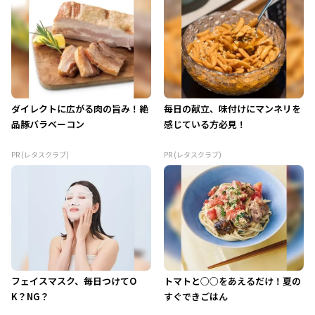
ダイレクトに広がる肉の旨み！絶
毎日の献立、味付けにマンネリを
品豚バラベーコン
感じている方必見！
PR (レタスクラブ)
PR (レタスクラブ)
フェイスマスク、毎日つけてO
トマトと○○をあえるだけ！夏の
K？NG？
すぐできごはん