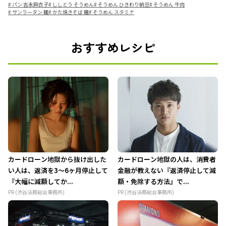
#
パン 吉永麻衣子
#
ししとう そうめん
#
そうめん ひきわり納豆
#
そうめん 牛肉
#
サンラータン 麺
#
かた焼きそば 麺
#
そうめん スタミナ
おすすめレシピ
カードローン地獄から抜け出した
カードローン地獄の人は、消費者
い人は、返済を3～6ヶ月停止して
金融が教えない『返済停止して減
『大幅に減額してか...
額・免除する方法』で...
PR (渋谷法務総合事務所)
PR (渋谷法務総合事務所)