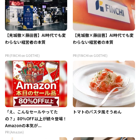
【見城徹×藤田晋】AI時代でも変
【見城徹×藤田晋】AI時代でも変
わらない経営者の本質
わらない経営者の本質
PR (FINCHI on GOETHE)
PR (FINCHI on GOETHE)
「え、こんなセールやってた
トマトのパスタ風そうめん
の？」80％OFF以上が続々登場！
Amazonの本気が...
PR (Amazon)