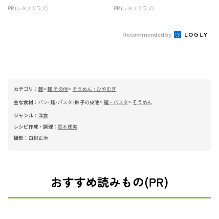
PR (レタスクラブ)
PR (レタスクラブ)
Recommended by
カテゴリ：
麺
麺 その他
そうめん・ひやむぎ
主な食材：
パン･麺･パスタ･餃子の皮他
麺・パスタ
そうめん
ジャンル：
洋食
レシピ作成・調理：
鈴木珠美
撮影：
白根正治
おすすめ読みもの(PR)