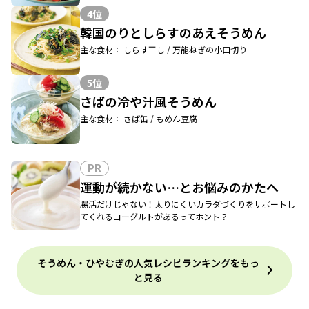
4位
韓国のりとしらすのあえそうめん
主な食材： しらす干し / 万能ねぎの小口切り
5位
さばの冷や汁風そうめん
主な食材： さば缶 / もめん豆腐
PR
運動が続かない…とお悩みのかたへ
腸活だけじゃない！太りにくいカラダづくりをサポートし
てくれるヨーグルトがあるってホント？
そうめん・ひやむぎの人気レシピランキングをもっ
と見る