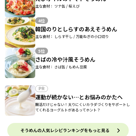
主な食材： ツナ缶 / 桜えび
4位
韓国のりとしらすのあえそうめん
主な食材： しらす干し / 万能ねぎの小口切り
5位
さばの冷や汁風そうめん
主な食材： さば缶 / もめん豆腐
PR
運動が続かない…とお悩みのかたへ
腸活だけじゃない！太りにくいカラダづくりをサポートし
てくれるヨーグルトがあるってホント？
そうめんの人気レシピランキングをもっと見る