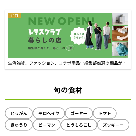
注目
生活雑貨、ファッション、コラボ商品…編集部厳選の商品が買
えるECサイト
旬の食材
とうがん
モロヘイヤ
ゴーヤー
トマト
きゅうり
ピーマン
とうもろこし
ズッキーニ