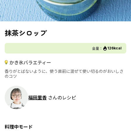
抹茶シロップ
全量：
126kcal
かき氷バラエティー
香りがとばないように、使う直前に混ぜて使い切るのがおいしさ
のコツ
福田里香
さんのレシピ
料理中モード