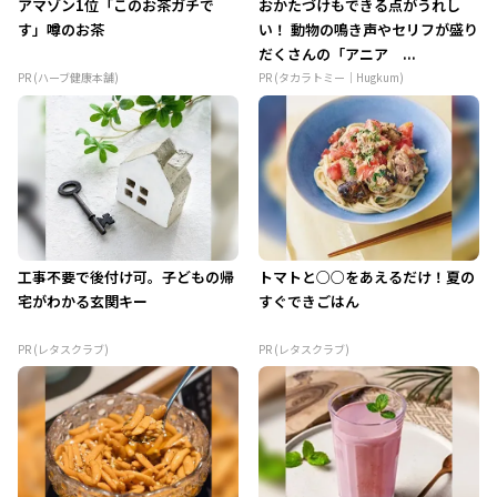
アマゾン1位「このお茶ガチで
おかたづけもできる点がうれし
す」噂のお茶
い！ 動物の鳴き声やセリフが盛り
だくさんの「アニア ...
PR (ハーブ健康本舗)
PR (タカラトミー｜Hugkum)
工事不要で後付け可。子どもの帰
トマトと○○をあえるだけ！夏の
宅がわかる玄関キー
すぐできごはん
PR (レタスクラブ)
PR (レタスクラブ)