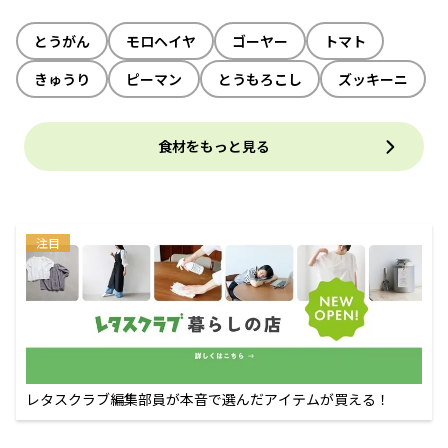
とうがん
モロヘイヤ
ゴーヤー
トマト
きゅうり
ピーマン
とうもろこし
ズッキーニ
食材をもっと見る
注目
レタスクラブ編集部員が本音で選んだアイテムが買える！