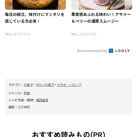
毎日の献立、味付けにマンネリを
果実感あふれる味わい！アサイー
感じている方必見！
＆ベリーの濃厚スムージー
PR (レタスクラブ)
PR (レタスクラブ)
Recommended by
カテゴリ：
お菓子
冷たいお菓子
かき氷・シロップ
ジャンル：
和食
レシピ作成・調理：
福田里香
撮影：
公文美和
おすすめ読みもの(PR)