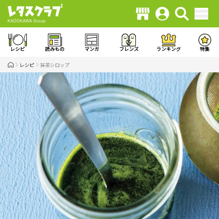
レシピ
読みもの
マンガ
フレンズ
ランキング
特集
レシピ
抹茶シロップ