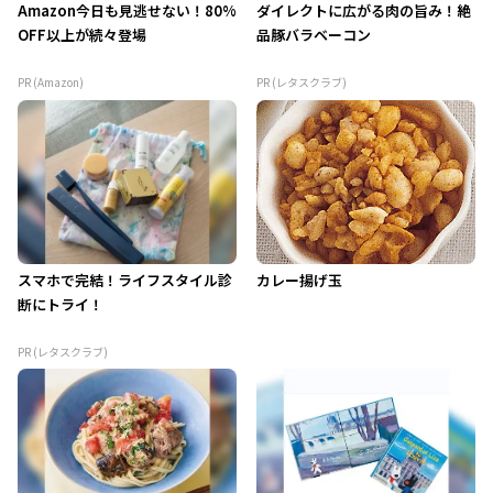
Amazon今日も見逃せない！80%
ダイレクトに広がる肉の旨み！絶
OFF以上が続々登場
品豚バラベーコン
PR (Amazon)
PR (レタスクラブ)
スマホで完結！ライフスタイル診
カレー揚げ玉
断にトライ！
PR (レタスクラブ)