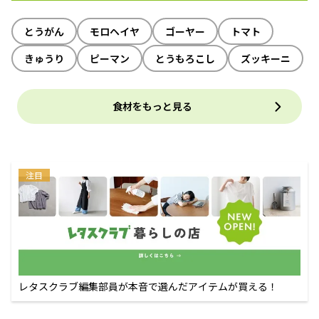
とうがん
モロヘイヤ
ゴーヤー
トマト
きゅうり
ピーマン
とうもろこし
ズッキーニ
食材をもっと見る
注目
レタスクラブ編集部員が本音で選んだアイテムが買える！