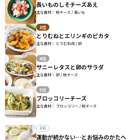
長いものしそチーズあえ
主な食材： 粉チーズ / 長いも
3位
とりむねとエリンギのピカタ
主な食材： とりむね肉 / 卵
4位
サニーレタスと卵のサラダ
主な食材： 卵 / 粉チーズ
5位
ブロッコリーチーズ
主な食材： ブロッコリー / 粉チーズ
PR
運動が続かない…とお悩みのかたへ