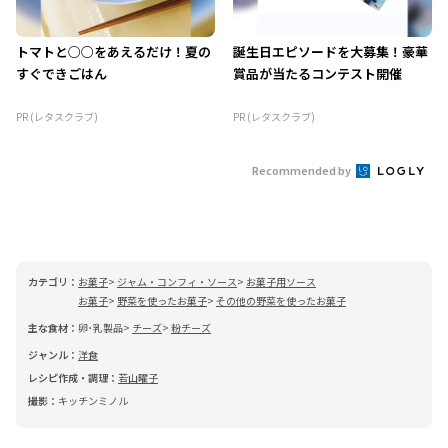
トマトと○○をあえるだけ！夏の
誕生日エピソードを大募集！豪華
すぐできごはん
賞品が当たるコンテスト開催
PR (レタスクラブ)
PR (レタスクラブ)
Recommended by
カテゴリ：
お菓子
ジャム・コンフィ・ソース
お菓子用ソース
お菓子
野菜を使ったお菓子
その他の野菜を使ったお菓子
主な食材：
卵･乳製品
チーズ
粉チーズ
ジャンル：
洋食
レシピ作成・調理：
若山曜子
撮影：
キッチンミノル