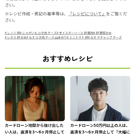
さい。
※レシピ作成・表記の基準等は、
「レシピについて」
をご覧くだ
さい。
#
レンジ 卵
#
じゃがいも ひき肉 チーズ
#
オイスターソース 卵 豚肉
#
卵 野菜炒め
#
レタス 卵 炒め
#
なす ひき肉 チーズ 山本ゆり
#
ミニトマト 卵
#
なす ケチャップ チーズ
おすすめレシピ
カードローン地獄から抜け出した
カードローン50万円以上の人は、
い人は、返済を3～6ヶ月停止して
返済を3～6ヶ月停止して『大幅に