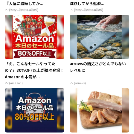
『大幅に減額してか...
減額してから返済...
PR (渋谷法務総合事務所)
PR (渋谷法務総合事務所)
「え、こんなセールやってた
arrowsの頑丈さがとんでもない
の？」80％OFF以上が続々登場！
レベルに
Amazonの本気が...
PR (Amazon)
PR (arrows)