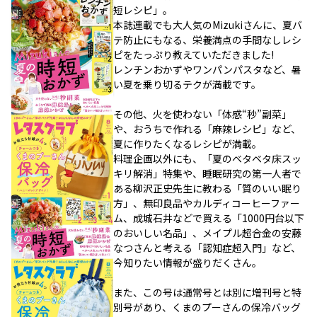
短レシピ」。
本誌連載でも大人気のMizukiさんに、夏バ
テ防止にもなる、栄養満点の手間なしレシ
ピをたっぷり教えていただきました!
レンチンおかずやワンパンパスタなど、暑
い夏を乗り切るテクが満載です。
その他、火を使わない「体感“秒”副菜」
や、おうちで作れる「麻辣レシピ」など、
夏に作りたくなるレシピが満載。
料理企画以外にも、「夏のベタベタ床スッ
キリ解消」特集や、睡眠研究の第一人者で
ある柳沢正史先生に教わる「質のいい眠り
方」、無印良品やカルディコーヒーファー
ム、成城石井などで買える「1000円台以下
のおいしい名品」、メイプル超合金の安藤
なつさんと考える「認知症超入門」など、
今知りたい情報が盛りだくさん。
また、この号は通常号とは別に増刊号と特
別号があり、くまのプーさんの保冷バッグ