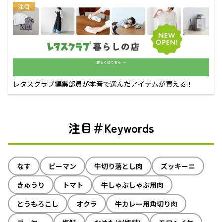
注目
レタスクラブ編集部員が本音で選んだアイテムが買える！
注目＃Keywords
なす
ピーマン
牛切り落とし肉
ズッキーニ
きゅうり
トマト
牛しゃぶしゃぶ用肉
とうもろこし
オクラ
牛カレー用角切り肉