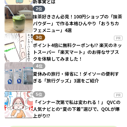
新事実とは
2位
抹茶好きさん必見！100円ショップの「抹茶
パウダー」で作る本格ひんやり「おうちカ
フェメニュー」4選
3位
PR
ポイント4倍に無料クーポンも!? 楽天のネッ
トスーパー「楽天マート」のお得なサブス
クを体験してみました！
4位
夏休みの旅行・帰省に！ダイソーの便利す
ぎる「旅行グッズ」3選をご紹介
5位
PR
「インナー次第で私は変われる！」 QVCの
人気ナビとの“夏の下着”選びで、QOLが爆
上がり!?