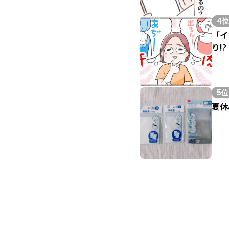
4位
「イ
り!?
5位
夏休