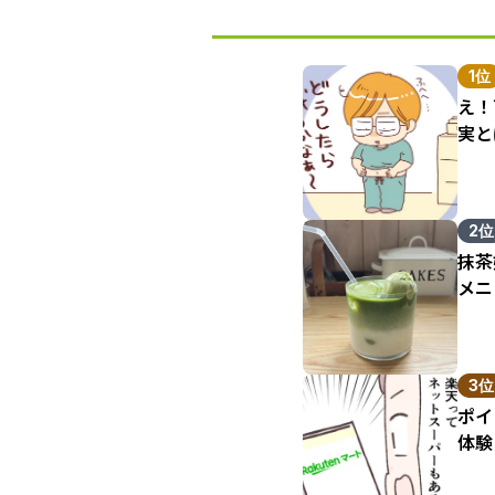
1位
え！
実と
2位
抹茶
メニ
3位
ポイ
体験